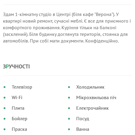
Здам 1-кімнатну студіо в Центрі (біля кафе "Верона"). У
квартирі новий ремонт, сучасні меблі. Є все для приємного і
комфортного проживання. Куріння тільки на балконі
(засклений). Біля будинку доглянута територія, стоянка для
автомобілів. При собі мати документи. Конфіденційно.
Поруч є ще сучасні квартири з новим ремонтом. Від
власника.
З
Р
УЧНОСТІ
Телевізор
Холодильник
Wi-Fi
Мікрохвильова піч
Плита
Електрочайник
Бойлер
Посуд
Праска
Ванна