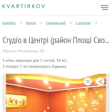
Kvartirkov
Херсон
Суворовський
1-кімнатна
295-ї Х
С
т
удіо в Центрі (район Площі Свободи)
Херсон
,
Московська, 28
1-кімн. квартира для 3 гостей, 36 м2,
2 поверх 5-ти поверхового будинку