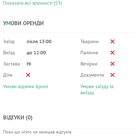
Показати всі зручності (13)
У
М
ОВИ ОРЕНДИ
Заїзд
після 13:00
Тварини
Виїзд
до 12:00
Паління
Застава
Ні
Вечірки
Діти
Документи
Умови відміни броні
Умови заїзду та
виїзду
В
І
ДГУКИ (
0
)
Поки що ніхто не залишав відгуків.