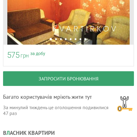
575
за добу
грн
ЗАПРОСИТИ БРОНЮВАННЯ
Багато користувачів мріють жити тут
За минулий тиждень це оголошення подивилися
47
раз
В
Л
АСНИК КВАРТИРИ