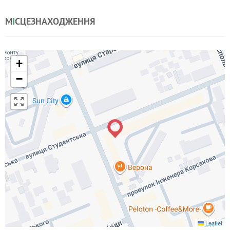
М
І
СЦЕЗНАХОДЖЕННЯ
+
−
Leaflet