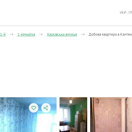
УКР - Г
1-й
1-кімнатна
Харківська вулиця
Добова квартира в Кам'ян