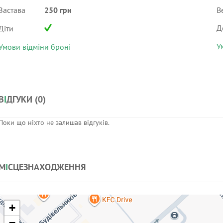
Застава
250 грн
В
Д
Діти
У
Умови відміни броні
В
І
ДГУКИ (
0
)
Поки що ніхто не залишав відгуків.
М
І
СЦЕЗНАХОДЖЕННЯ
+
−