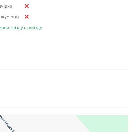
ечірки
окументи
мови заїзду та виїзду