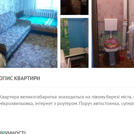
О
П
ИС КВАРТИРИ
Квартира великогабаритна знаходиться на лівому березі міста, є
мікрохвильовка, інтернет з роутером. Поруч автостоянка, супе
З
Р
УЧНОСТІ