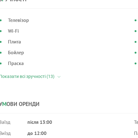
Телевізор
Wi-Fi
Плита
Бойлер
Праска
У
М
ОВИ ОРЕНДИ
Заїзд
після 13:00
Т
Виїзд
до 12:00
П