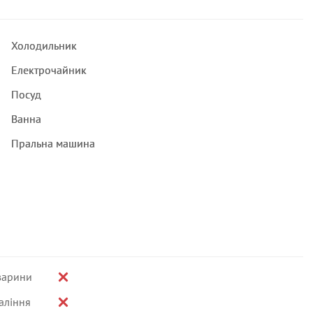
Холодильник
Електрочайник
Посуд
Ванна
Пральна машина
варини
аління