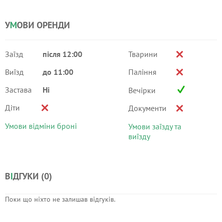
У
М
ОВИ ОРЕНДИ
Заїзд
після 12:00
Тварини
Виїзд
до 11:00
Паління
Застава
Ні
Вечірки
Діти
Документи
Умови відміни броні
Умови заїзду та
виїзду
В
І
ДГУКИ (
0
)
Поки що ніхто не залишав відгуків.