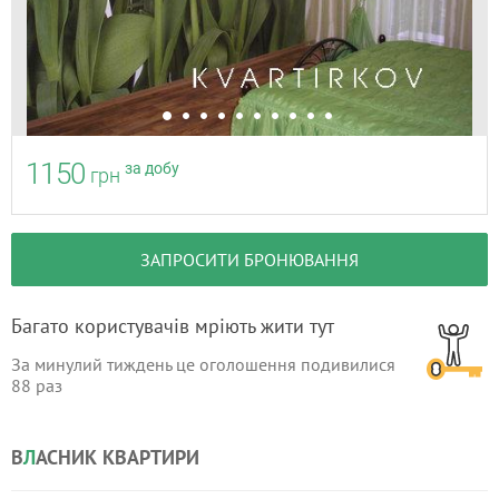
1150
за добу
грн
ЗАПРОСИТИ БРОНЮВАННЯ
Багато користувачів мріють жити тут
За минулий тиждень це оголошення подивилися
88
раз
В
Л
АСНИК КВАРТИРИ