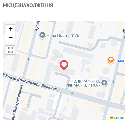
М
І
СЦЕЗНАХОДЖЕННЯ
+
−
Leaflet