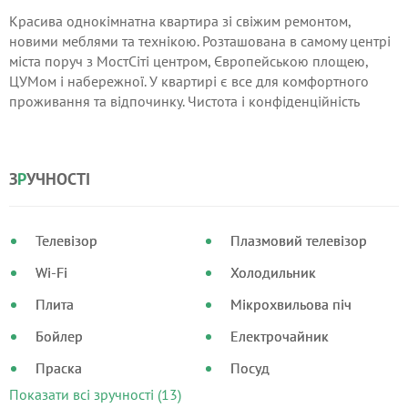
Красива однокімнатна квартира зі свіжим ремонтом,
новими меблями та технікою. Розташована в самому центрі
міста поруч з МостСіті центром, Європейською площею,
ЦУМом і набережної. У квартирі є все для комфортного
проживання та відпочинку. Чистота і конфіденційність
гарантовані.
З
Р
УЧНОСТІ
Телевізор
Плазмовий телевізор
Wi-Fi
Холодильник
Плита
Мікрохвильова піч
Бойлер
Електрочайник
Праска
Посуд
Показати всі зручності (13)