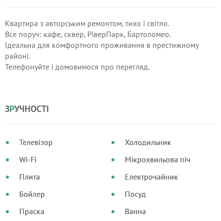
Квартира з авторським ремонтом, тихо і світло.
Все поруч: кафе, сквер, РіверПарк, Бартоломео.
Ідеальна для комфортного проживання в престижному
районі.
Телефонуйте і домовимося про перегляд.
З
Р
УЧНОСТІ
Телевізор
Холодильник
Wi-Fi
Мікрохвильова піч
Плита
Електрочайник
Бойлер
Посуд
Праска
Ванна