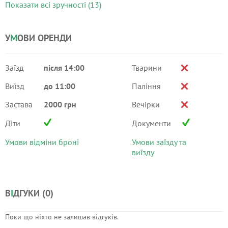
Показати всі зручності (13)
У
М
ОВИ ОРЕНДИ
Заїзд
після 14:00
Тварини
Виїзд
до 11:00
Паління
Застава
2000 грн
Вечірки
Діти
Документи
Умови відміни броні
Умови заїзду та
виїзду
В
І
ДГУКИ (
0
)
Поки що ніхто не залишав відгуків.