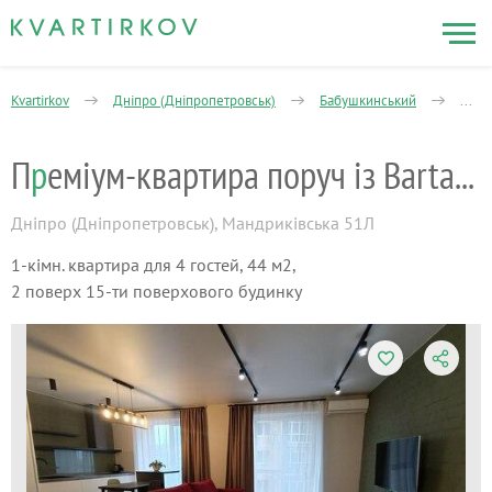
Kvartirkov
Дніпро (Дніпропетровськ)
Бабушкинський
Манд
П
р
еміум-квартира поруч із Bartalameo
Дніпро (Дніпропетровськ)
,
Мандриківська 51Л
1-кімн. квартира для 4 гостей, 44 м2,
2 поверх 15-ти поверхового будинку