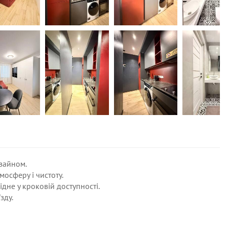
зайном.
мосферу і чистоту.
ідне у кроковій доступності.
зду.