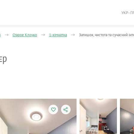
УКР - Г
й
Старое Клочко
1-кімнатна
Затишок, чистота та сучасний інт
єр