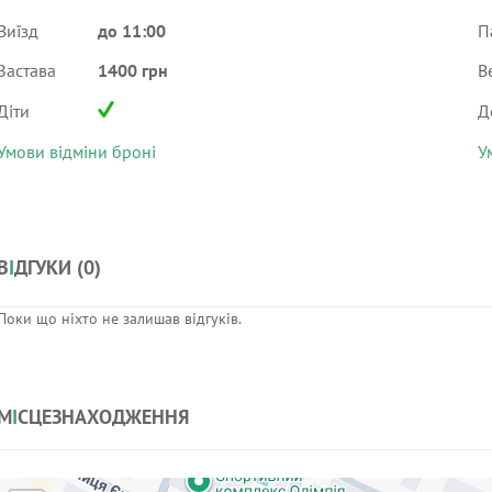
Виїзд
до 11:00
П
Застава
1400 грн
В
Діти
Д
Умови відміни броні
У
В
І
ДГУКИ (
0
)
Поки що ніхто не залишав відгуків.
М
І
СЦЕЗНАХОДЖЕННЯ