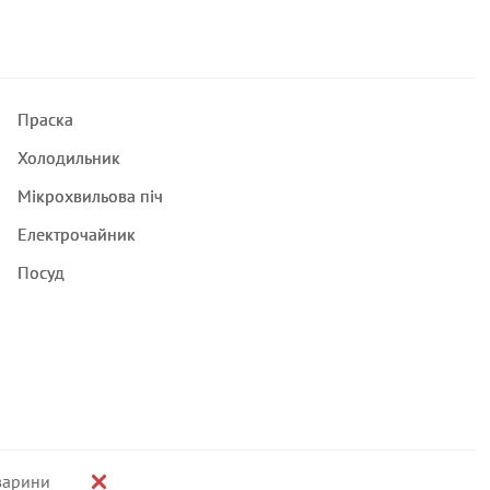
Праска
Холодильник
Мікрохвильова піч
Електрочайник
Посуд
варини