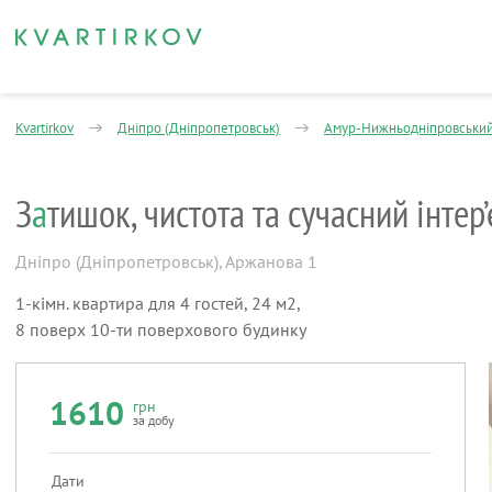
Kvartirkov
Дніпро (Дніпропетровськ)
Амур-Нижньодніпровськи
З
а
тишок, чистота та сучасний інтер’
Дніпро (Дніпропетровськ)
,
Аржанова 1
1-кімн. квартира для 4 гостей, 24 м2,
8 поверх 10-ти поверхового будинку
1610
грн
за добу
Дати