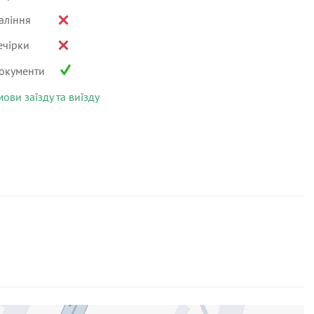
аління
ечірки
окументи
мови заїзду та виїзду