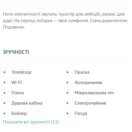
Ноти елегантності звучать: простір для амбіцій, релакс для
душі. На період поїздки — твоя симфонія. Стань диригентом.
Подзвони.
З
Р
УЧНОСТІ
Телевізор
Праска
Wi-Fi
Холодильник
Плита
Мікрохвильова піч
Душова кабіна
Електрочайник
Бойлер
Посуд
Показати всі зручності (13)