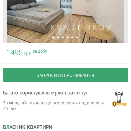
1495
за добу
грн
ЗАПРОСИТИ БРОНЮВАННЯ
Багато користувачів мріють жити тут
За минулий тиждень це оголошення подивилися
75
раз
В
Л
АСНИК КВАРТИРИ