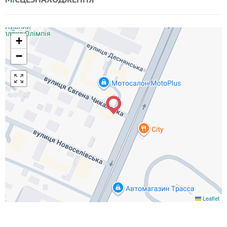
+
−
Leaflet