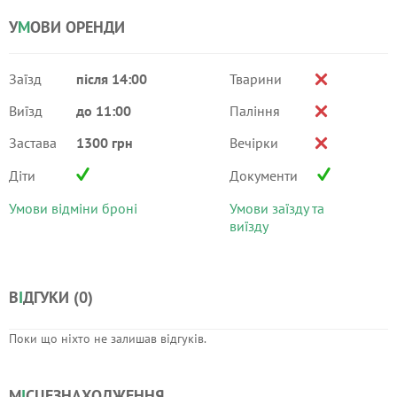
У
М
ОВИ ОРЕНДИ
Заїзд
після 14:00
Тварини
Виїзд
до 11:00
Паління
Застава
1300 грн
Вечірки
Діти
Документи
Умови відміни броні
Умови заїзду та
виїзду
В
І
ДГУКИ (
0
)
Поки що ніхто не залишав відгуків.
М
І
СЦЕЗНАХОДЖЕННЯ