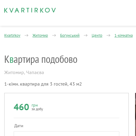
Kvartirkov
Житомир
Богунський
Центр
1-кімнатна
К
в
артира подобово
Житомир
,
Чапаєва
1-кімн. квартира для 3 гостей, 43 м2
460
грн
за добу
Дати