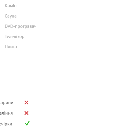
Камін
Сауна
DVD-програвач
Телевізор
Плита
варини
аління
ечірки