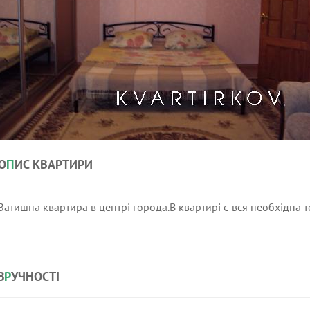
О
П
ИС КВАРТИРИ
Затишна квартира в центрі города.В квартирі є вся необхідна те
З
Р
УЧНОСТІ