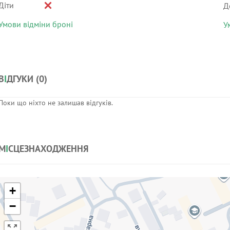
Діти
Д
Умови відміни броні
У
В
І
ДГУКИ (
0
)
Поки що ніхто не залишав відгуків.
М
І
СЦЕЗНАХОДЖЕННЯ
+
−