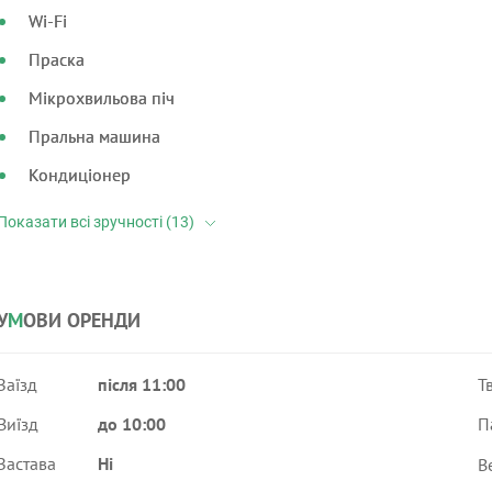
Wi-Fi
Праска
Мікрохвильова піч
Пральна машина
Кондиціонер
У
М
ОВИ ОРЕНДИ
Заїзд
після 11:00
Т
Виїзд
до 10:00
П
Застава
Ні
В