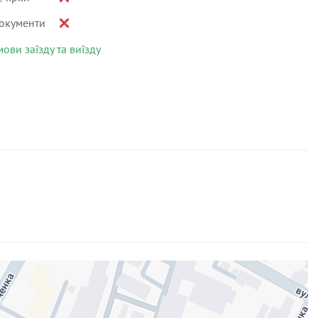
окументи
мови заїзду та виїзду