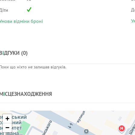
Д
Діти
У
Умови відміни броні
В
І
ДГУКИ (
0
)
Поки що ніхто не залишав відгуків.
М
І
СЦЕЗНАХОДЖЕННЯ
+
−