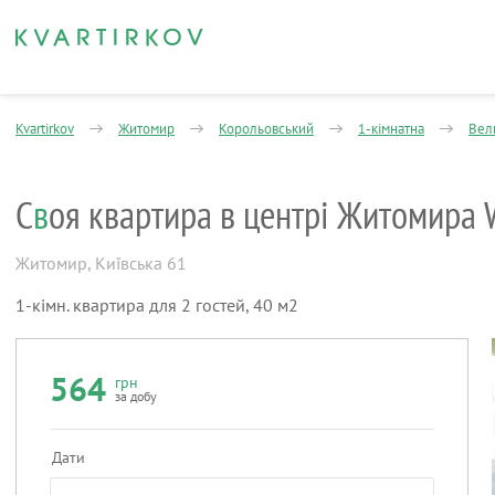
Kvartirkov
Житомир
Корольовський
1-кімнатна
Вел
С
в
оя квартира в центрі Житомира 
Житомир
,
Київська 61
1-кімн. квартира для 2 гостей, 40 м2
564
грн
за добу
Дати