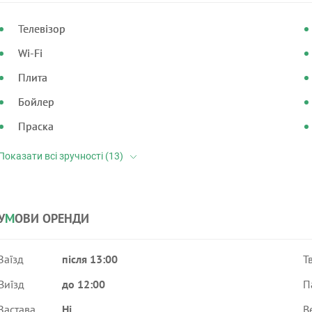
Телевізор
Wi-Fi
Плита
Бойлер
Праска
У
М
ОВИ ОРЕНДИ
Заїзд
після 13:00
Т
Виїзд
до 12:00
П
Застава
Ні
В