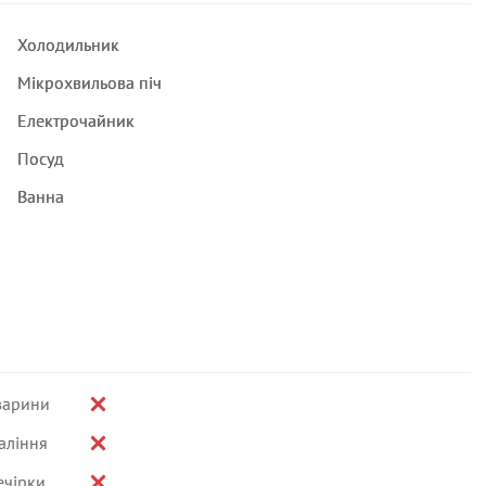
Холодильник
Мікрохвильова піч
Електрочайник
Посуд
Ванна
варини
аління
ечірки