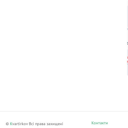
Контакти
©
K
vartirkov Всі права захищені