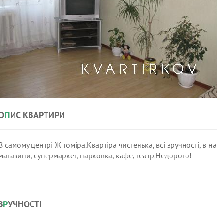
О
П
ИС КВАРТИРИ
В самому центрі Жітоміра.Квартіра чистенька, всі зручності, в н
магазини, супермаркет, парковка, кафе, театр.Недорого!
З
Р
УЧНОСТІ