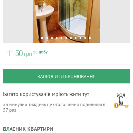
1150
за добу
грн
ЗАПРОСИТИ БРОНЮВАННЯ
Багато користувачів мріють жити тут
За минулий тиждень це оголошення подивилися
57
раз
В
Л
АСНИК КВАРТИРИ