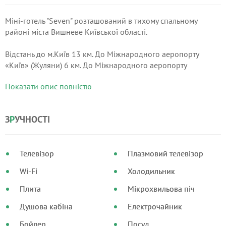
Міні-готель "Seven" розташований в тихому спальному
районі міста Вишневе Київської області.
Відстань до м.Київ 13 км. До Міжнародного аеропорту
«Київ» (Жуляни) 6 км. До Міжнародного аеропорту
«Бориспіль" 37 км. До міста Бровари 33 км.
Показати опис повністю
Зручні номери оснащені телевізором з плоским екраном
(кабельне телебачення), електро-чайником та вільним
З
Р
УЧНОСТІ
доступом до бездротової мережі Wi-F,i а також
безкоштовним міні баром.
Телевізор
Плазмовий телевізор
Wi-Fi
Холодильник
Плита
Мікрохвильова піч
Душова кабіна
Електрочайник
Бойлер
Посуд