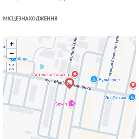
М
І
СЦЕЗНАХОДЖЕННЯ
+
−