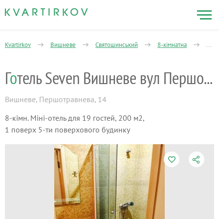
Kvartirkov
Вишневе
Святошинський
8-кімнатна
Пер
Г
о
тель Seven Вишневе вул Першотравнева14
Вишневе
,
Першотравнева, 14
8-кімн. Міні-отель для 19 гостей, 200 м2,
1 поверх 5-ти поверхового будинку