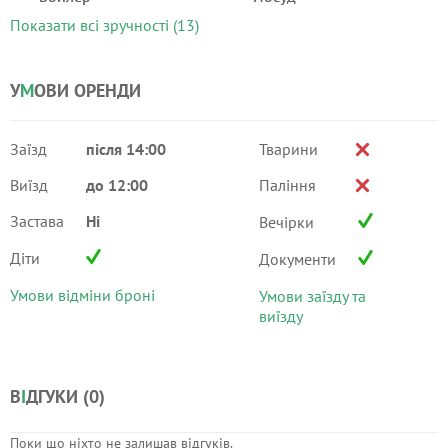
Показати всі зручності (13)
У
М
ОВИ ОРЕНДИ
Заїзд
після 14:00
Тварини
Виїзд
до 12:00
Паління
Застава
Ні
Вечірки
Діти
Документи
Умови відміни броні
Умови заїзду та
виїзду
В
І
ДГУКИ (
0
)
Поки що ніхто не залишав відгуків.