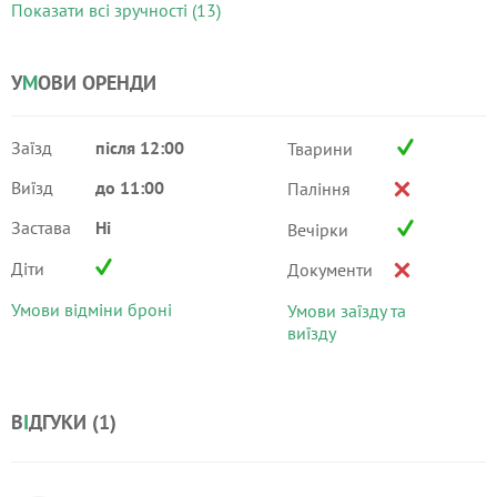
Показати всі зручності (13)
У
М
ОВИ ОРЕНДИ
Заїзд
після 12:00
Тварини
Виїзд
до 11:00
Паління
Застава
Ні
Вечірки
Діти
Документи
Умови відміни броні
Умови заїзду та
виїзду
В
І
ДГУКИ (
1
)