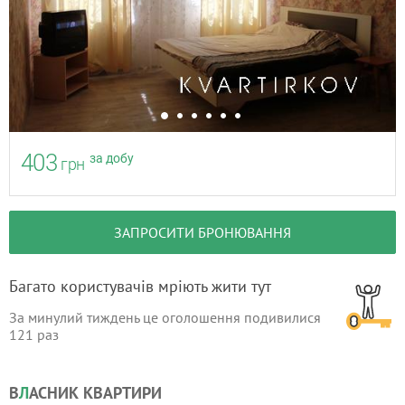
403
за добу
грн
ЗАПРОСИТИ БРОНЮВАННЯ
Багато користувачів мріють жити тут
За минулий тиждень це оголошення подивилися
121
раз
В
Л
АСНИК КВАРТИРИ