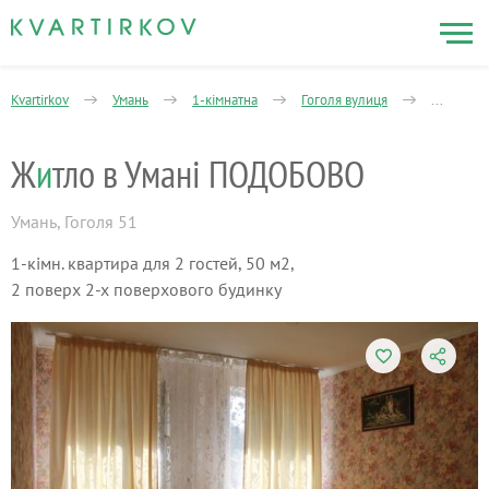
Kvartirkov
Умань
1-кімнатна
Гоголя вулиця
Житло в
Ж
и
тло в Умані ПОДОБОВО
Умань
,
Гоголя 51
1-кімн. квартира для 2 гостей, 50 м2,
2 поверх 2-х поверхового будинку