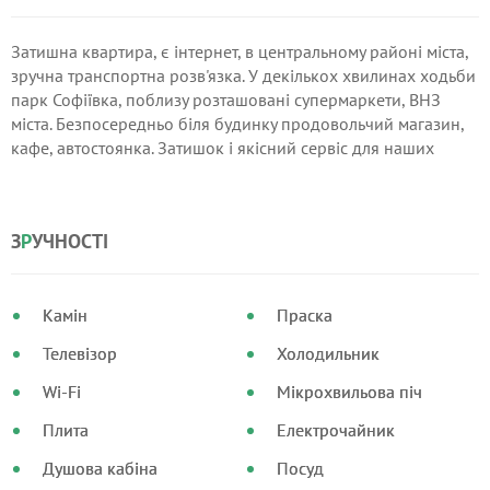
Затишна квартира, є інтернет, в центральному районі міста,
зручна транспортна розв'язка. У декількох хвилинах ходьби
парк Софіївка, поблизу розташовані супермаркети, ВНЗ
міста. Безпосередньо біля будинку продовольчий магазин,
кафе, автостоянка. Затишок і якісний сервіс для наших
клієнтів за помірну плату!
З
Р
УЧНОСТІ
Камін
Праска
Телевізор
Холодильник
Wi-Fi
Мікрохвильова піч
Плита
Електрочайник
Душова кабіна
Посуд