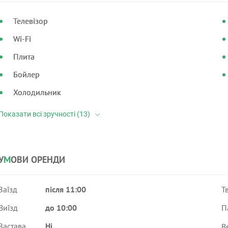
Телевізор
Wi-Fi
Плита
Бойлер
Холодильник
У
М
ОВИ ОРЕНДИ
Заїзд
після 11:00
Т
Виїзд
до 10:00
П
Застава
Ні
В