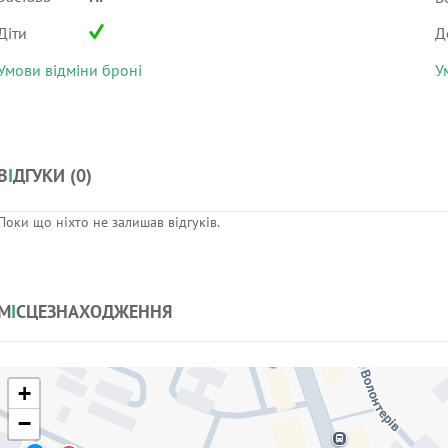
Діти
Д
Умови відміни броні
У
В
І
ДГУКИ (
0
)
Поки що ніхто не залишав відгуків.
М
І
СЦЕЗНАХОДЖЕННЯ
+
−