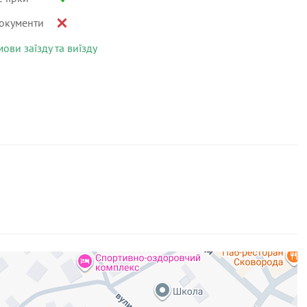
окументи
мови заїзду та виїзду