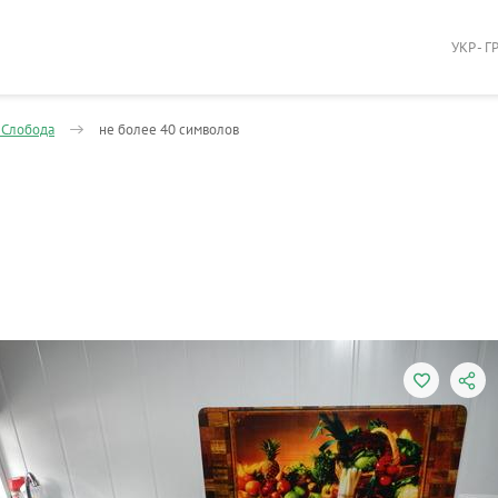
УКР - Г
 Слобода
не более 40 символов