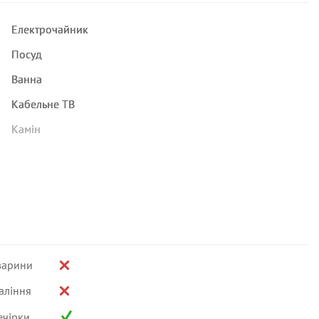
Електрочайник
Посуд
Ванна
Кабельне ТВ
Камін
варини
аління
ечірки