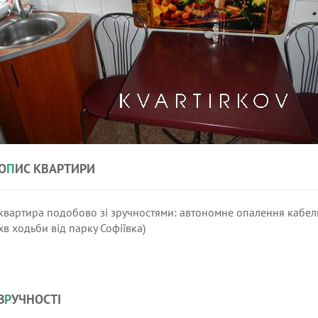
О
П
ИС КВАРТИРИ
квартира подобово зі зручностями: автономне опалення кабельн
хв ходьби від парку Софіївка)
З
Р
УЧНОСТІ