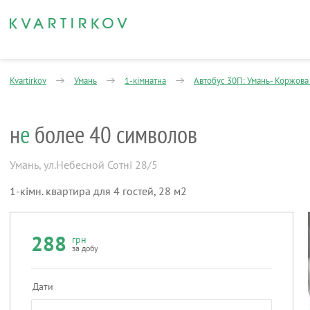
Kvartirkov
Умань
1-кімнатна
Автобус 30П: Умань- Коржова
н
е
более 40 символов
Умань
,
ул.Небесной Сотні 28/5
1-кімн. квартира для 4 гостей, 28 м2
288
грн
за добу
Дати