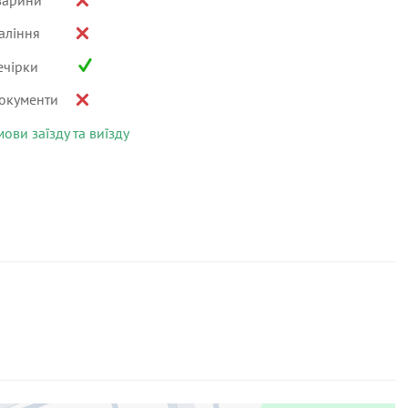
варини
аління
ечірки
окументи
мови заїзду та виїзду