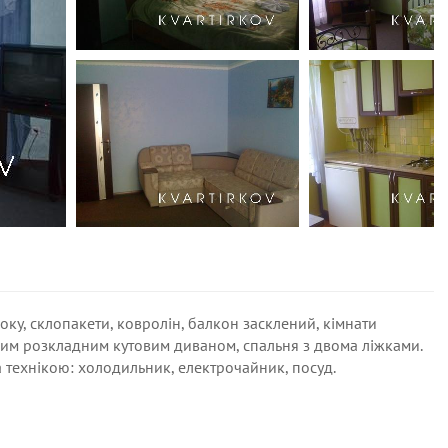
ку, склопакети, ковролін, балкон засклений, кімнати
льним розкладним кутовим диваном, спальня з двома ліжками.
а технікою: холодильник, електрочайник, посуд.