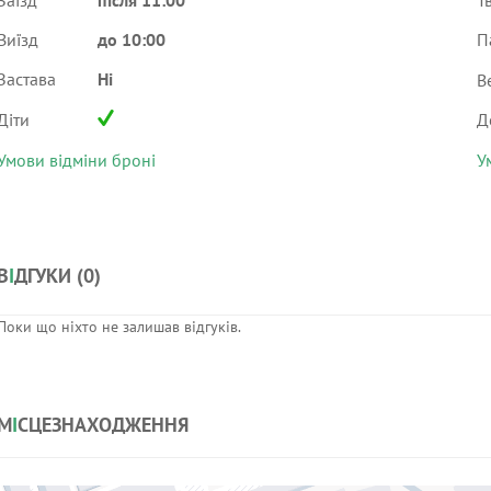
Заїзд
після 11:00
Т
Виїзд
до 10:00
П
Застава
Ні
В
Діти
Д
Умови відміни броні
У
В
І
ДГУКИ (
0
)
Поки що ніхто не залишав відгуків.
М
І
СЦЕЗНАХОДЖЕННЯ