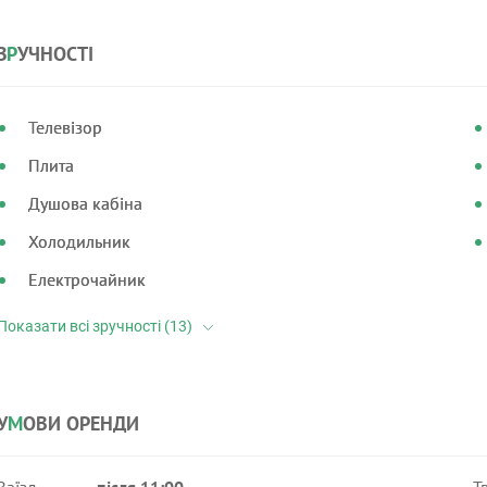
З
Р
УЧНОСТІ
Телевізор
Плита
Душова кабіна
Холодильник
Електрочайник
У
М
ОВИ ОРЕНДИ