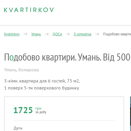
Kvartirkov
Умань
ДОСи
3-кімнатна
Подобово квартир
П
о
добово квартири. Умань. Від 500
Умань
,
Комарова
3-кімн. квартира для 6 гостей, 75 м2,
1 поверх 5-ти поверхового будинку
1725
грн
за добу
Дати