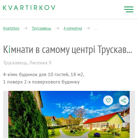
Kvartirkov
Трускавець
4-кімнатна
Кімнати в самому центрі 
К
і
мнати в самому центрі Трускавця
Трускавець
,
Лисенка 9
4-кімн. будинок для 10 гостей, 18 м2,
1 поверх 2-х поверхового будинку