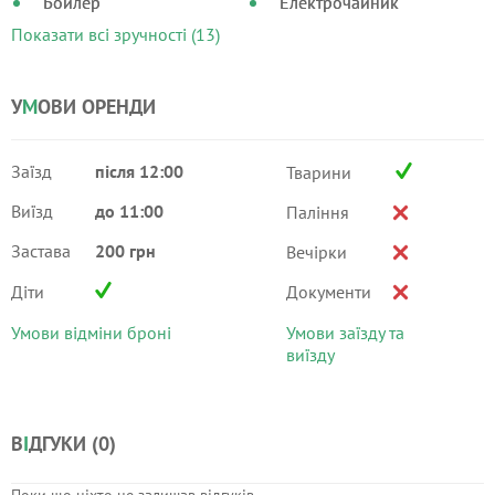
Бойлер
Електрочайник
Показати всі зручності (13)
У
М
ОВИ ОРЕНДИ
Заїзд
після 12:00
Тварини
Виїзд
до 11:00
Паління
Застава
200 грн
Вечірки
Діти
Документи
Умови відміни броні
Умови заїзду та
виїзду
В
І
ДГУКИ (
0
)