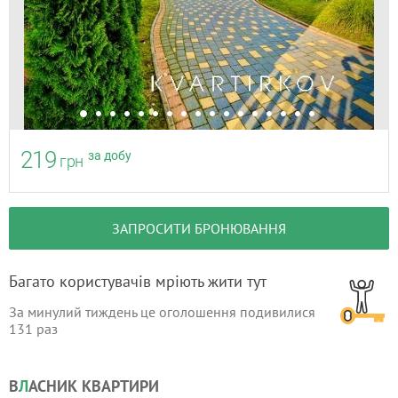
219
за добу
грн
ЗАПРОСИТИ БРОНЮВАННЯ
Багато користувачів мріють жити тут
За минулий тиждень це оголошення подивилися
131
раз
В
Л
АСНИК КВАРТИРИ