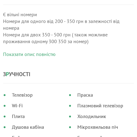
Є вільні номери
Номери для одного від 200 - 350 грн в залежності від
номера
Номери для двох 350 - 500 грн ( також можливе
проживання одному 300 350 за номер)
Двокімнатий будинок від 225 з особи
Показати опис повністю
Запрошуємо вас відпочити у Віллі «Смарагдова Долина» -
ми розташовані поруч з готелем 365 та рестораном Дольче
Віта та всього за 5 хвилини від центрального бювета,
З
Р
УЧНОСТІ
залізничного вокзалу та основних пам'яток міста.
Телевізор
Праска
Wi-Fi
Плазмовий телевізор
Плита
Холодильник
Душова кабіна
Мікрохвильова піч