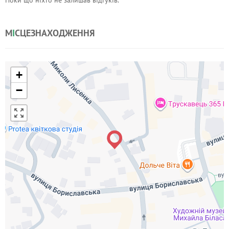
Поки що ніхто не залишав відгуків.
М
І
СЦЕЗНАХОДЖЕННЯ
+
−