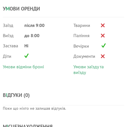
У
М
ОВИ ОРЕНДИ
Заїзд
після 9:00
Тварини
Виїзд
до 8:00
Паління
Застава
Ні
Вечірки
Діти
Документи
Умови відміни броні
Умови заїзду та
виїзду
В
І
ДГУКИ (
0
)
Поки що ніхто не залишав відгуків.
М
І
СЦЕЗНАХОДЖЕННЯ