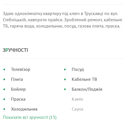
Здаю однокімнатну квартиру під ключ в Трускавці по вул.
Стебніцькій, навпроти прайси. Зроблений ремонт, кабельне
ТБ, гаряча вода, холодильник, посуд, газова плита, праска.
З
Р
УЧНОСТІ
Телевізор
Посуд
Плита
Кабельне ТВ
Бойлер
Балкон/Лоджія
Праска
Камін
Холодильник
Сауна
Показати всі зручності (13)