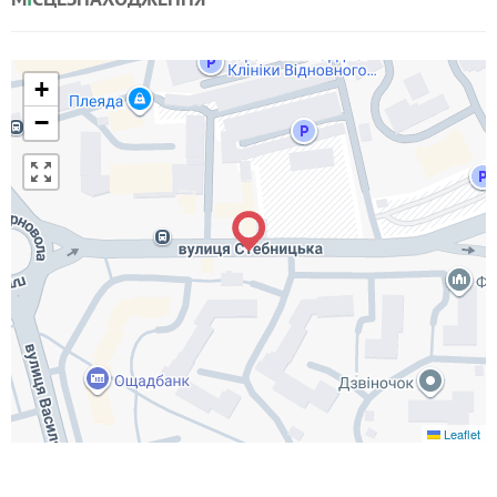
+
−
Leaflet