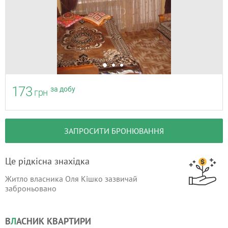
173
за добу
грн
ЗАПРОСИТИ БРОНЮВАННЯ
Це рідкісна знахідка
Житло власника Оля Кішко зазвичай
заброньовано
В
Л
АСНИК КВАРТИРИ