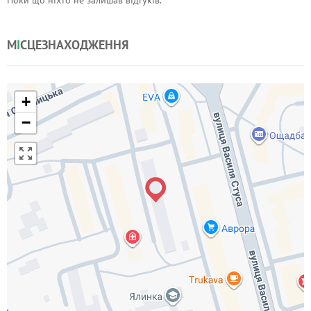
Поки що ніхто не залишав відгуків.
М
І
СЦЕЗНАХОДЖЕННЯ
+
−