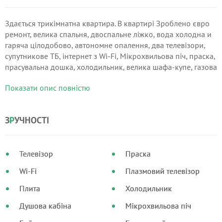
Здається трикімнатна квартира. В квартирі Зроблено євро
ремонт, велика спальня, двоспальне ліжко, вода холодна и
гаряча цілодобово, автономне опалення, два телевізори,
супутникове ТБ, інтернет з Wi-Fi, Мікрохвильова піч, праска,
прасувальна дошка, холодильник, велика шафа-купе, газова
плита , набор посуд на кухні, у ванній підлога з підігрівом,
Показати опис повністю
душова кабінка и ванна, видають постільна білизна та
рушники, кондиціонер, пральна машинка.
З
Р
УЧНОСТІ
Телевізор
Праска
Wi-Fi
Плазмовий телевізор
Плита
Холодильник
Душова кабіна
Мікрохвильова піч