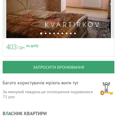
403
за добу
грн
ЗАПРОСИТИ БРОНЮВАННЯ
Багато користувачів мріють жити тут
За минулий тиждень це оголошення подивилися
71
раз
В
Л
АСНИК КВАРТИРИ