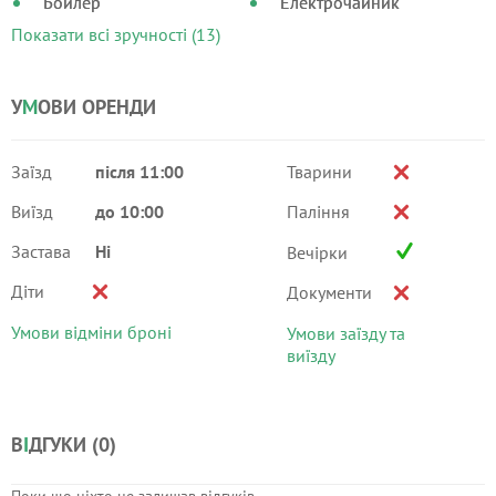
Бойлер
Електрочайник
Показати всі зручності (13)
У
М
ОВИ ОРЕНДИ
Заїзд
після 11:00
Тварини
Виїзд
до 10:00
Паління
Застава
Ні
Вечірки
Діти
Документи
Умови відміни броні
Умови заїзду та
виїзду
В
І
ДГУКИ (
0
)