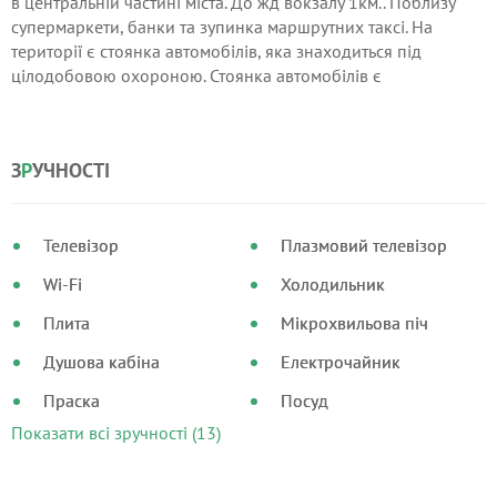
в центральній частині міста. До жд вокзалу 1км.. Поблизу
супермаркети, банки та зупинка маршрутних таксі. На
території є стоянка автомобілів, яка знаходиться під
цілодобовою охороною. Стоянка автомобілів є
безкоштовною. Також на території комплексу є мийка для
авто.
З
Р
УЧНОСТІ
Телевізор
Плазмовий телевізор
Wi-Fi
Холодильник
Плита
Мікрохвильова піч
Душова кабіна
Електрочайник
Праска
Посуд
Показати всі зручності (13)