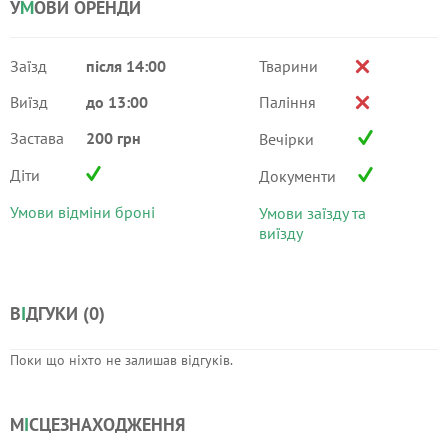
У
М
ОВИ ОРЕНДИ
Заїзд
після 14:00
Тварини
Виїзд
до 13:00
Паління
Застава
200 грн
Вечірки
Діти
Документи
Умови відміни броні
Умови заїзду та
виїзду
В
І
ДГУКИ (
0
)
Поки що ніхто не залишав відгуків.
М
І
СЦЕЗНАХОДЖЕННЯ