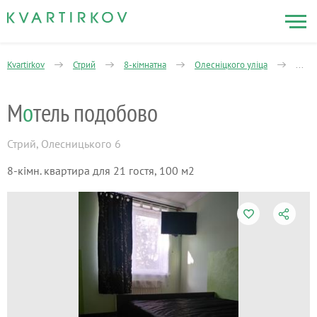
Kvartirkov
Стрий
8-кімнатна
Олесніцкого уліца
Моте
М
о
тель подобово
Стрий
,
Олесницького 6
8-кімн. квартира для 21 гостя, 100 м2