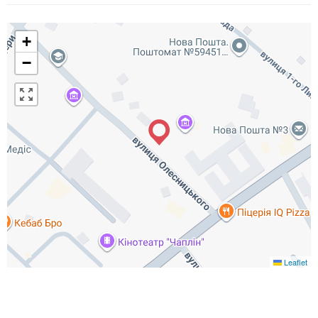
+
−
Leaflet