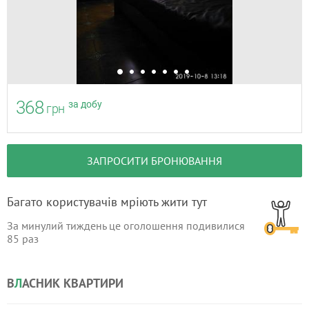
368
за добу
грн
ЗАПРОСИТИ БРОНЮВАННЯ
Багато користувачів мріють жити тут
За минулий тиждень це оголошення подивилися
85
раз
В
Л
АСНИК КВАРТИРИ