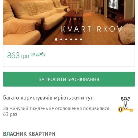
863
за добу
грн
ЗАПРОСИТИ БРОНЮВАННЯ
Багато користувачів мріють жити тут
За минулий тиждень це оголошення подивилися
63
раз
В
Л
АСНИК КВАРТИРИ