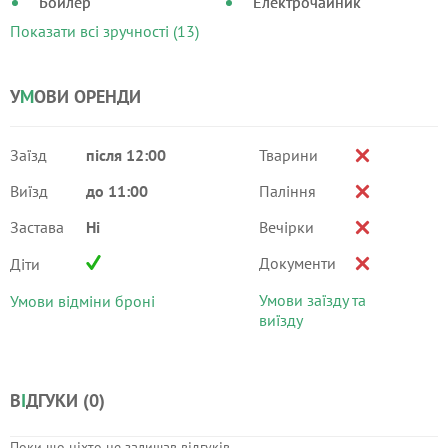
Бойлер
Електрочайник
Показати всі зручності (13)
У
М
ОВИ ОРЕНДИ
Заїзд
після 12:00
Тварини
Виїзд
до 11:00
Паління
Застава
Ні
Вечірки
Документи
Діти
Умови заїзду та
Умови відміни броні
виїзду
В
І
ДГУКИ (
0
)
Поки що ніхто не залишав відгуків.