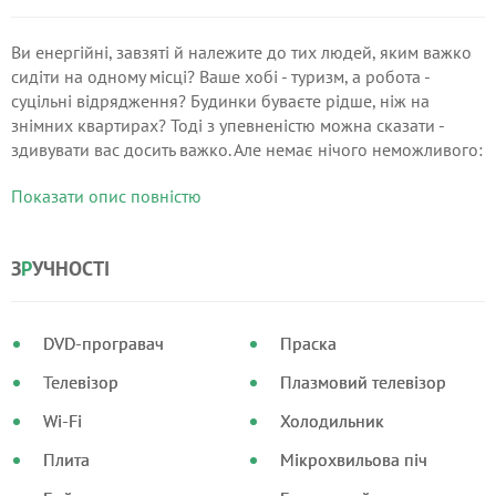
Ви енергійні, завзяті й належите до тих людей, яким важко
сидіти на одному місці? Ваше хобі - туризм, а робота -
суцільні відрядження? Будинки буваєте рідше, ніж на
знімних квартирах? Тоді з упевненістю можна сказати -
здивувати вас досить важко. Але немає нічого неможливого:
наша компанія пропонує апартаменти, які без
Показати опис повністю
перебільшення можна назвати ексклюзивними,
розкішними, багатими.
З
Р
УЧНОСТІ
DVD-програвач
Праска
Телевізор
Плазмовий телевізор
Wi-Fi
Холодильник
Плита
Мікрохвильова піч