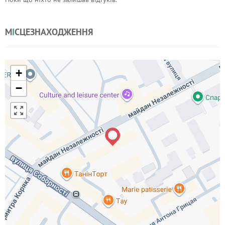
М
І
СЦЕЗНАХОДЖЕННЯ
+
−