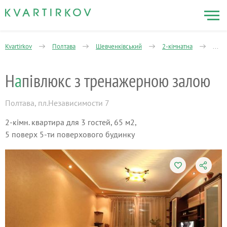
Kvartirkov
Полтава
Шевченківський
2-кімнатна
Напі
Н
а
півлюкс з тренажерною залою
Полтава
,
пл.Независимости 7
2-кімн. квартира для 3 гостей, 65 м2,
5 поверх 5-ти поверхового будинку