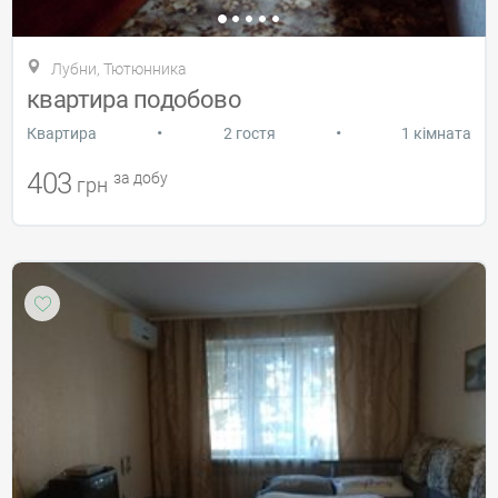
Лубни, Тютюнника
квартира подобово
•
•
Квартира
2 гостя
1 кімната
403
за добу
грн