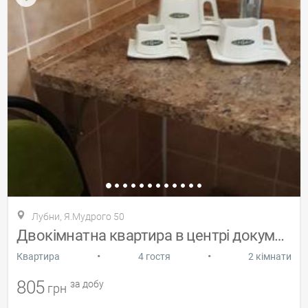
Лубни, Я.Мудрого 50
Двокімнатна квартира в центрі документ
•
•
Квартира
4 гостя
2 кімнати
805
за добу
грн