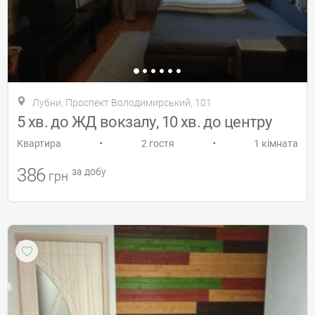
Лубни, Проспект Володимирський, 101
5 хв. до ЖД вокзалу, 10 хв. до центру
•
•
Квартира
2 гостя
1 кімната
386
за добу
грн