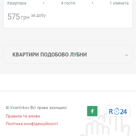
•
•
Квартира
4 гостя
1 кімната
575
за добу
грн
КВАРТИРИ ПОДОБОВО Л
У
БНИ
©
K
vartirkov Всі права захищені
Правила та умови
Політика конфіденційності