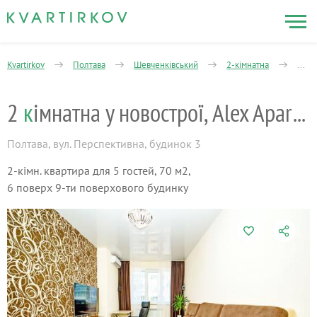
Kvartirkov
Полтава
Шевченківський
2-кімнатна
2 кі
2
к
імнатна у новострої, Alex Apartments
Полтава
,
вул. Перспективна, будинок 3
2-кімн. квартира для 5 гостей, 70 м2,
6 поверх 9-ти поверхового будинку