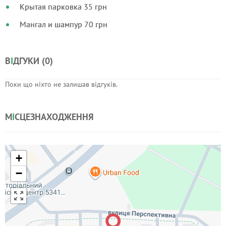
Крытая парковка 35 грн
Мангал и шампур 70 грн
В
І
ДГУКИ (
0
)
Поки що ніхто не залишав відгуків.
М
І
СЦЕЗНАХОДЖЕННЯ
+
−