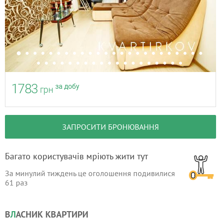
1783
за добу
грн
ЗАПРОСИТИ БРОНЮВАННЯ
Багато користувачів мріють жити тут
За минулий тиждень це оголошення подивилися
61
раз
В
Л
АСНИК КВАРТИРИ