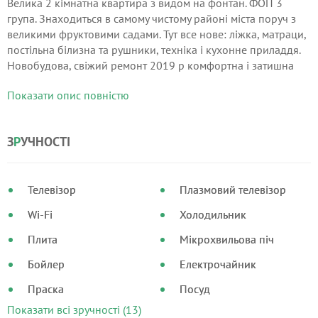
Велика 2 кімнатна квартира з видом на фонтан. ФОП 3
група. Знаходиться в самому чистому районі міста поруч з
великими фруктовими садами. Тут все нове: ліжка, матраци,
постільна білизна та рушники, техніка і кухонне приладдя.
Новобудова, свіжий ремонт 2019 р комфортна і затишна
двокімнатна квартира розташована по вул.
Показати опис повністю
З
Р
УЧНОСТІ
Телевізор
Плазмовий телевізор
Wi-Fi
Холодильник
Плита
Мікрохвильова піч
Бойлер
Електрочайник
Праска
Посуд
Показати всі зручності (13)