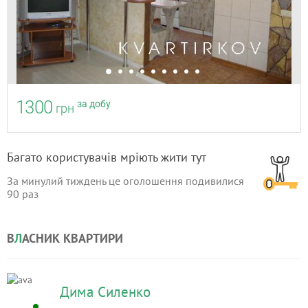
1300
за добу
грн
Багато користувачів мріють жити тут
За минулий тиждень це оголошення подивилися
90
раз
В
Л
АСНИК КВАРТИРИ
Дима Силенко