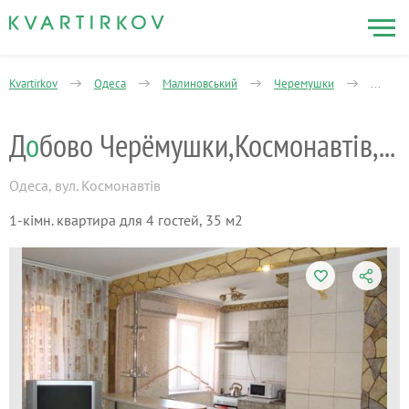
Kvartirkov
Одеса
Малиновський
Черемушки
1-кімна
Д
о
бово Черёмушки,Космонавтів,Філатова
Одеса
,
вул. Космонавтів
1-кімн. квартира для 4 гостей, 35 м2