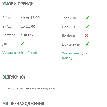
У
М
ОВИ ОРЕНДИ
Заїзд
після 12:00
Тварини
Виїзд
до 11:00
Паління
Застава
300 грн
Вечірки
Діти
Документи
Умови відміни броні
Умови заїзду та
виїзду
В
І
ДГУКИ (
0
)
Поки що ніхто не залишав відгуків.
М
І
СЦЕЗНАХОДЖЕННЯ