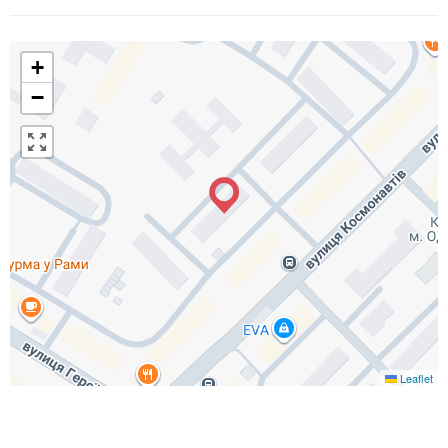
+
−
Leaflet