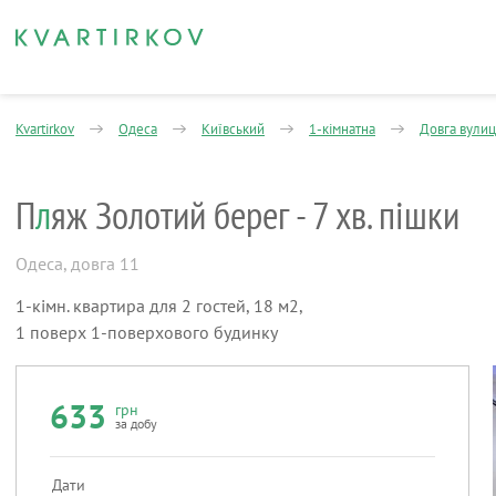
Kvartirkov
Одеса
Київський
1-кімнатна
Довга вулиц
П
л
яж Золотий берег - 7 хв. пішки
Одеса
,
довга 11
1-кімн. квартира для 2 гостей, 18 м2,
1 поверх 1-поверхового будинку
633
грн
за добу
Дати