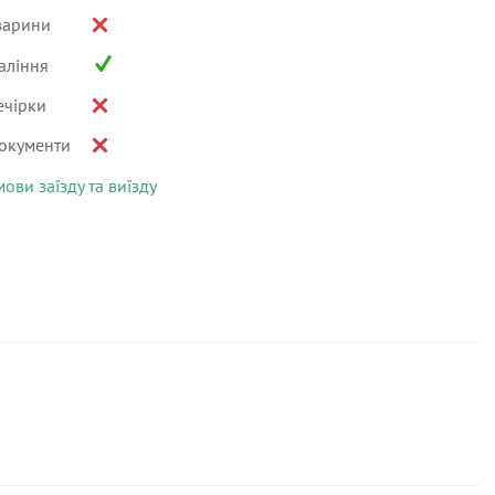
варини
аління
ечірки
окументи
мови заїзду та виїзду