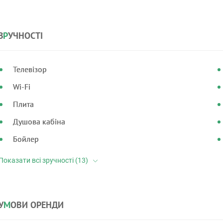
З
Р
УЧНОСТІ
Телевізор
Wi-Fi
Плита
Душова кабіна
Бойлер
У
М
ОВИ ОРЕНДИ