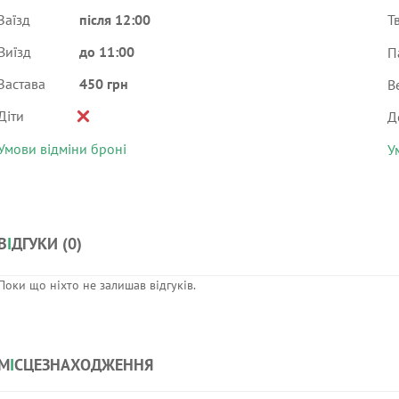
Заїзд
після 12:00
Т
Виїзд
до 11:00
П
Застава
450 грн
В
Діти
Д
Умови відміни броні
У
В
І
ДГУКИ (
0
)
Поки що ніхто не залишав відгуків.
М
І
СЦЕЗНАХОДЖЕННЯ