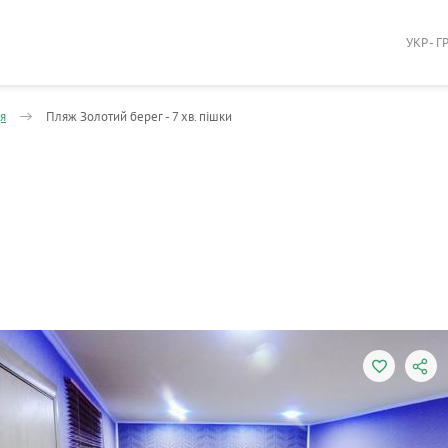
УКР - Г
я
Пляж Золотий берег - 7 хв. пішки