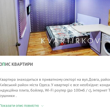
О
П
ИС КВАРТИРИ
Квартира знаходиться в приватному секторі на вул.Довга, райо
Київський район міста Одеса. У квартирі є все необхідне: конд
індукційна плита, бойлер, Wi-Fi роутер (до 100мб / с), інтернет 
рушники .