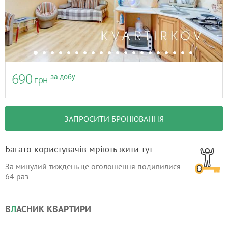
690
за добу
грн
ЗАПРОСИТИ БРОНЮВАННЯ
Багато користувачів мріють жити тут
За минулий тиждень це оголошення подивилися
64
раз
В
Л
АСНИК КВАРТИРИ