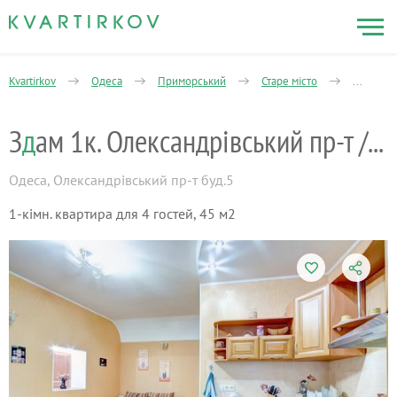
Kvartirkov
Одеса
Приморський
Старе місто
1-кімнат
З
д
ам 1к. Олександрівський пр-т / Грецька
Одеса
,
Олександрівський пр-т буд.5
1-кімн. квартира для 4 гостей, 45 м2