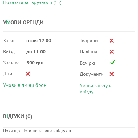
Показати всі зручності (13)
У
М
ОВИ ОРЕНДИ
Заїзд
після 12:00
Тварини
Виїзд
до 11:00
Паління
Застава
300 грн
Вечірки
Діти
Документи
Умови відміни броні
Умови заїзду та
виїзду
В
І
ДГУКИ (
0
)
Поки що ніхто не залишав відгуків.