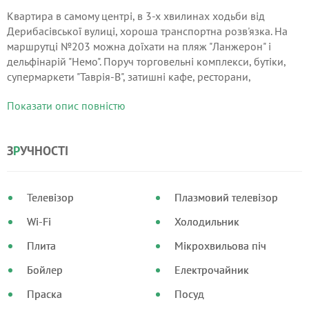
Квартира в самому центрі, в 3-х хвилинах ходьби від
Дерибасівської вулиці, хороша транспортна розв'язка. На
маршрутці №203 можна доїхати на пляж "Ланжерон" і
дельфінарій "Немо". Поруч торговельні комплекси, бутіки,
супермаркети "Таврія-В", затишні кафе, ресторани,
розважальні заклади і всі визначні пам'ятки нашого міста.
Показати опис повністю
З
Р
УЧНОСТІ
Телевізор
Плазмовий телевізор
Wi-Fi
Холодильник
Плита
Мікрохвильова піч
Бойлер
Електрочайник
Праска
Посуд