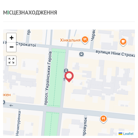
М
І
СЦЕЗНАХОДЖЕННЯ
+
−
Leaflet