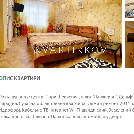
О
П
ИС КВАРТИРИ
Розташування: центр, Парк Шевченка, пляж "Ланжерон", Дельфі
парадна. Сучасна облаштована квартира, свіжий ремонт 2011р. 
гідрофор). Кабельне ТБ, інтернет WI-FI швидкісний. Засклений 
свіжа постільна білизна. Парковка для автомобіля у дворі.