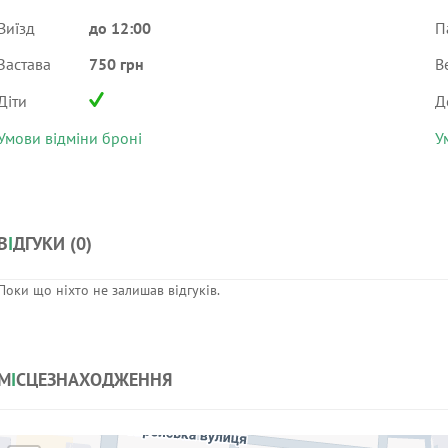
Виїзд
до 12:00
П
Застава
750 грн
В
Діти
Д
Умови відміни броні
У
В
І
ДГУКИ (
0
)
Поки що ніхто не залишав відгуків.
М
І
СЦЕЗНАХОДЖЕННЯ