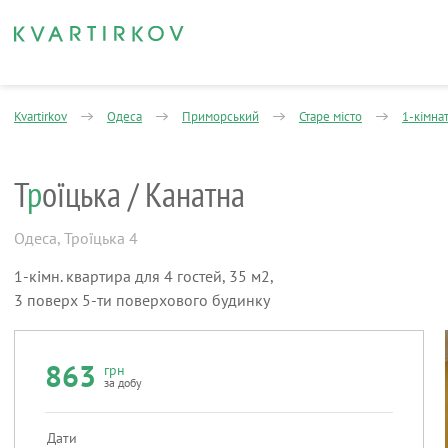
Kvartirkov
Одеса
Приморський
Старе місто
1-кімна
Т
р
оїцька / Канатна
Одеса
,
Троїцька 4
1-кімн. квартира для 4 гостей, 35 м2,
3 поверх 5-ти поверхового будинку
863
грн
за добу
Дати