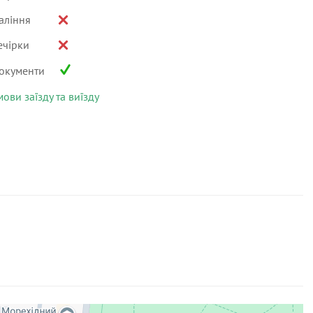
аління
ечірки
окументи
мови заїзду та виїзду