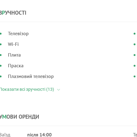
З
Р
УЧНОСТІ
Телевізор
Wi-Fi
Плита
Праска
Плазмовий телевізор
У
М
ОВИ ОРЕНДИ
Заїзд
після 14:00
Т