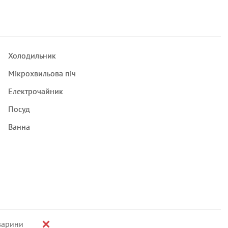
Холодильник
Мікрохвильова піч
Електрочайник
Посуд
Ванна
варини