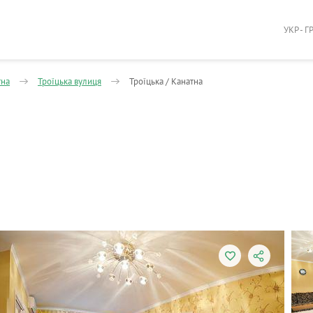
УКР - Г
тна
Троїцька вулиця
Троїцька / Канатна