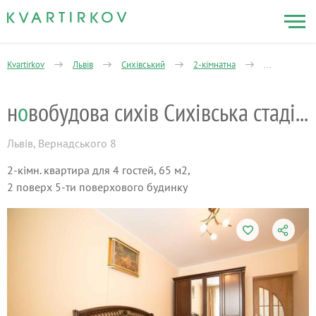
Kvartirkov
Львів
Cихівський
2-кімнатна
новобудова с
н
о
вобудова сихів Сихівська стадіон арена
Львів
,
Вернадського 8
2-кімн. квартира для 4 гостей, 65 м2,
2 поверх 5-ти поверхового будинку