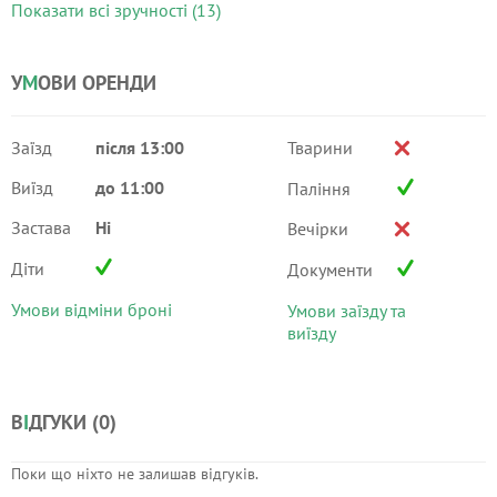
Показати всі зручності (13)
У
М
ОВИ ОРЕНДИ
Заїзд
після 13:00
Тварини
Виїзд
до 11:00
Паління
Застава
Ні
Вечірки
Діти
Документи
Умови відміни броні
Умови заїзду та
виїзду
В
І
ДГУКИ (
0
)
Поки що ніхто не залишав відгуків.