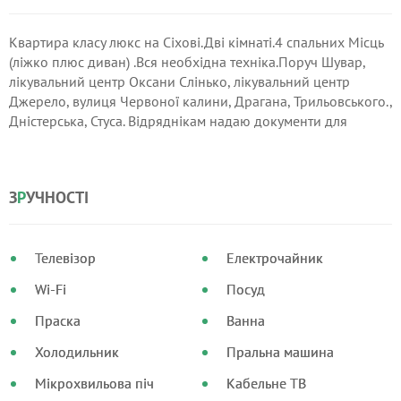
Квартира класу люкс на Сіхові.Дві кімнаті.4 спальних Місць
(ліжко плюс диван) .Вся необхідна техніка.Поруч Шувар,
лікувальний центр Оксани Слінько, лікувальний центр
Джерело, вулиця Червоної калини, Драгана, Трильовського.,
Дністерська, Стуса. Відряднікам надаю документи для
відрядження.Біля будинку є стоянка для авто.
З
Р
УЧНОСТІ
Телевізор
Електрочайник
Wi-Fi
Посуд
Праска
Ванна
Холодильник
Пральна машина
Мікрохвильова піч
Кабельне ТВ