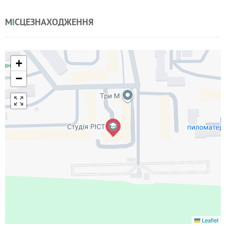
М
І
СЦЕЗНАХОДЖЕННЯ
+
−
Leaflet