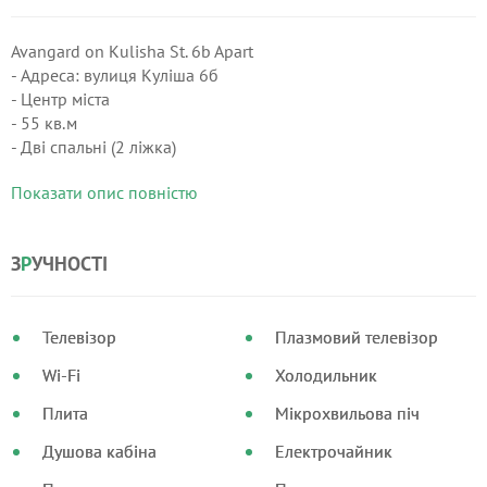
Avangard on Kulisha St. 6b Apart
- Адреса: вулиця Куліша 6б
- Центр міста
- 55 кв.м
- Дві спальні (2 ліжка)
- Для проживання до 4 гостей
Показати опис повністю
- Кухня студія облаштована всім необхідним
- Холодна і гаряча вода цілодобово
- Автономне опалення
З
Р
УЧНОСТІ
- Wi-Fi
- Постільна білизна, рушники, засоби гігієни
- Безконтактний заїзд (Сейфбокс)
Телевізор
Плазмовий телевізор
Ціна в святкові і вихідні дні обговорюється додатково.
Wi-Fi
Холодильник
Плита
Мікрохвильова піч
Душова кабіна
Електрочайник