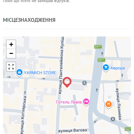
Поки що ніхто не залишав відгуків.
М
І
СЦЕЗНАХОДЖЕННЯ
+
−