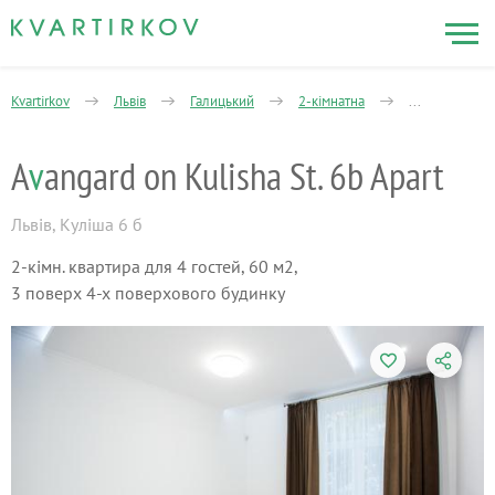
Kvartirkov
Львів
Галицький
2-кімнатна
Avangard on Ku
A
v
angard on Kulisha St. 6b Apart
Львів
,
Куліша 6 б
2-кімн. квартира для 4 гостей, 60 м2,
3 поверх 4-х поверхового будинку