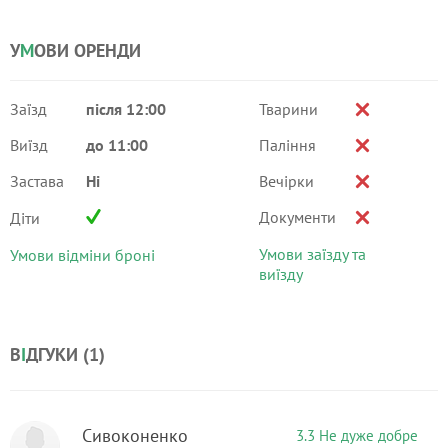
У
М
ОВИ ОРЕНДИ
Заїзд
після 12:00
Тварини
Виїзд
до 11:00
Паління
Застава
Ні
Вечірки
Документи
Діти
Умови заїзду та
Умови відміни броні
виїзду
В
І
ДГУКИ (
1
)
Сивоконенко
3.3 Не дуже добре