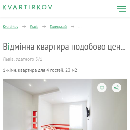
Kvartirkov
Львів
Галицький
Старе Жовківське передмістя
В
і
дмінна квартира подобово центр
Львів
,
Удатного 5/1
1-кімн. квартира для 4 гостей, 23 м2