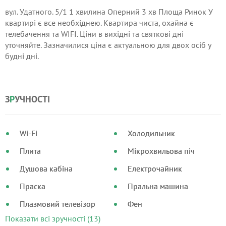
вул. Удатного. 5/1 1 хвилина Оперний 3 хв Площа Ринок У
квартирі є все необхіднею. Квартира чиста, охайна є
телебачення та WIFI. Ціни в вихідні та святкові дні
уточняйте. Зазначилися ціна є актуальною для двох осіб у
будні дні.
З
Р
УЧНОСТІ
Wi-Fi
Холодильник
Плита
Мікрохвильова піч
Душова кабіна
Електрочайник
Праска
Пральна машина
Плазмовий телевізор
Фен
Показати всі зручності (13)