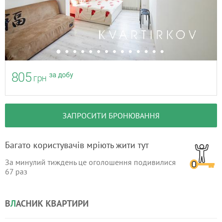
805
за добу
грн
ЗАПРОСИТИ БРОНЮВАННЯ
Багато користувачів мріють жити тут
За минулий тиждень це оголошення подивилися
67
раз
В
Л
АСНИК КВАРТИРИ