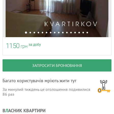
1150
за добу
грн
ЗАПРОСИТИ БРОНЮВАННЯ
Багато користувачів мріють жити тут
За минулий тиждень це оголошення подивилися
86
раз
В
Л
АСНИК КВАРТИРИ