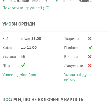
Плазмовий телевізор
Пральна машина
Показати всі зручності (13)
У
М
ОВИ ОРЕНДИ
Заїзд
після 13:00
Тварини
Виїзд
до 11:00
Паління
Застава
Ні
Вечірки
Діти
Документи
Умови відміни броні
Умови заїзду та
виїзду
П
О
СЛУГИ, ЩО НЕ ВКЛЮЧЕНІ У ВАРТІСТЬ