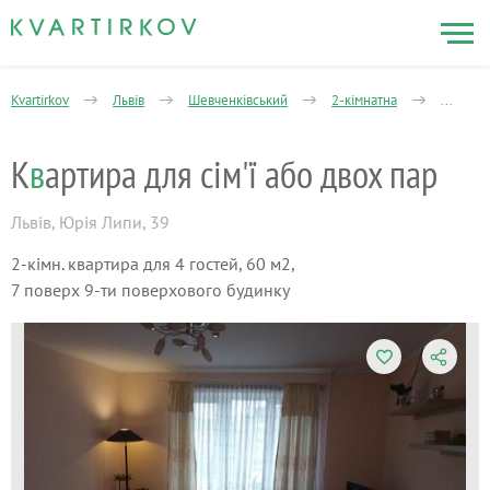
Kvartirkov
Львів
Шевченківський
2-кімнатна
Юрія Ли
К
в
артира для сім'ї або двох пар
Львів
,
Юрія Липи, 39
2-кімн. квартира для 4 гостей, 60 м2,
7 поверх 9-ти поверхового будинку