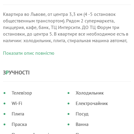
Квартира во Львове, от центра 3,3 км (4 -5 остановок
общественным транспортом). Рядом 2 супермаркета,
пиццерия, кафе, банк, ТЦ Интерсити. ДО ТЦ Форум три
остановки, до центра 5. В квартире все необходимое есть в
наличии: холодильник, плита, стиральная машина автомат,
фен, утюг, гладильная доска, постельное белье и полотенца,
Показати опис повністю
кухонные принадлежности.
З
Р
УЧНОСТІ
Телевізор
Холодильник
Wi-Fi
Електрочайник
Плита
Посуд
Праска
Ванна