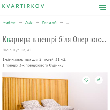
Kvartirkov
Львів
Галицький
Нове Жовківське передмістя
К
в
артира в центрі біля Оперного театру
Львів
,
Куліша, 45
1-кімн. квартира для 2 гостей, 31 м2,
1 поверх 3-х поверхового будинку