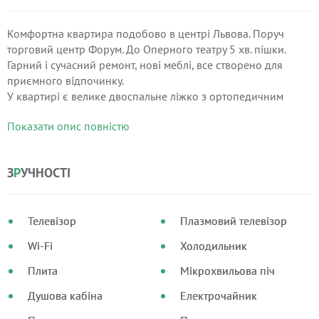
Комфортна квартира подобово в центрі Львова. Поруч
торговий центр Форум. До Оперного театру 5 хв. пішки.
Гарний і сучасний ремонт, нові меблі, все створено для
приємного відпочинку.
У квартирі є велике двоспальне ліжко з ортопедичним
матрацом, плазмовий телевізор, кабельне телебачення та
Показати опис повністю
інтернет.
З
Р
УЧНОСТІ
Телевізор
Плазмовий телевізор
Wi-Fi
Холодильник
Плита
Мікрохвильова піч
Душова кабіна
Електрочайник