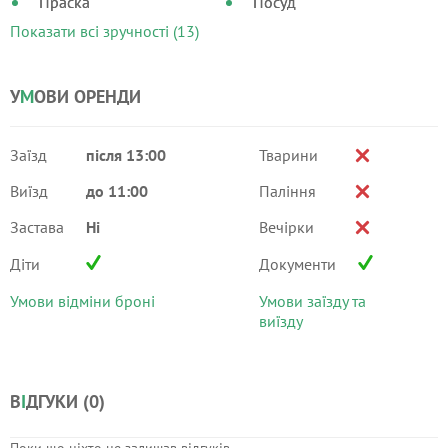
Праска
Посуд
Показати всі зручності (13)
У
М
ОВИ ОРЕНДИ
Заїзд
після 13:00
Тварини
Виїзд
до 11:00
Паління
Застава
Ні
Вечірки
Діти
Документи
Умови відміни броні
Умови заїзду та
виїзду
В
І
ДГУКИ (
0
)