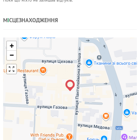
Поки що ніхто не залишав відгуків.
М
І
СЦЕЗНАХОДЖЕННЯ
+
−