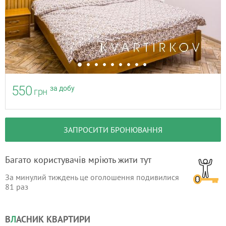
550
за добу
грн
ЗАПРОСИТИ БРОНЮВАННЯ
Багато користувачів мріють жити тут
За минулий тиждень це оголошення подивилися
81
раз
В
Л
АСНИК КВАРТИРИ