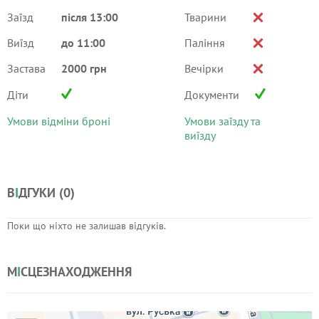
Заїзд
після 13:00
Тварини
Виїзд
до 11:00
Паління
Застава
2000 грн
Вечірки
Діти
Документи
Умови відміни броні
Умови заїзду та
виїзду
В
І
ДГУКИ (
0
)
Поки що ніхто не залишав відгуків.
М
І
СЦЕЗНАХОДЖЕННЯ