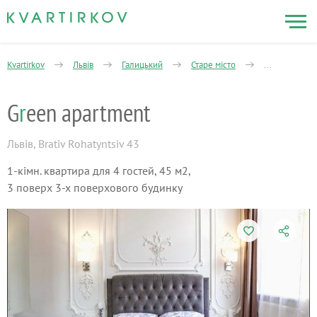
Kvartirkov
Львів
Галицький
Старе місто
1-кімнатна
G
r
een apartment
Львів
,
Brativ Rohatyntsiv 43
1-кімн. квартира для 4 гостей, 45 м2,
3 поверх 3-х поверхового будинку