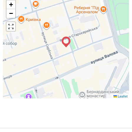
+
−
Leaflet