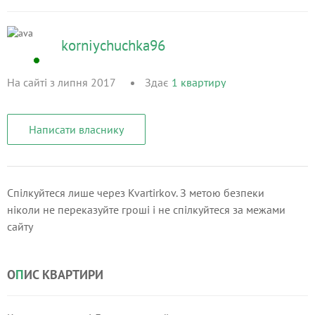
korniychuchka96
На сайті з липня 2017
Здає
1
квартиру
Написати власнику
Спілкуйтеся лише через Kvartirkov. З метою безпеки
ніколи не переказуйте гроші і не спілкуйтеся за межами
сайту
О
П
ИС КВАРТИРИ