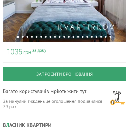
1035
за добу
грн
ЗАПРОСИТИ БРОНЮВАННЯ
Багато користувачів мріють жити тут
За минулий тиждень це оголошення подивилися
79
раз
В
Л
АСНИК КВАРТИРИ