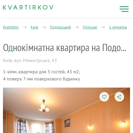
Kvartirkov
Київ
Подільський
Плоське
1-кімнатна
О
д
нокімнатна квартира на Подолі, Wi-Fi
Київ
,
вул. Межигірська, 43
1-кімн. квартира для 3 гостей, 43 м2,
4 поверх 7-ми поверхового будинку