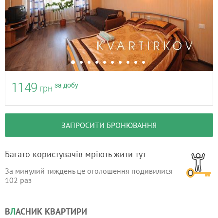
1149
за добу
грн
ЗАПРОСИТИ БРОНЮВАННЯ
Багато користувачів мріють жити тут
За минулий тиждень це оголошення подивилися
102
раз
В
Л
АСНИК КВАРТИРИ