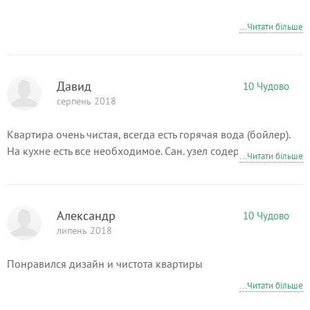
...Читати більше
Давид
10 Чудово
серпень 2018
Квартира очень чистая, всегда есть горячая вода (бойлер).
На кухне есть все необходимое. Сан. узел содержится в
...Читати більше
чистоте. 3-4 минуты ходьбы до метро. Тихий, уютный район.
Единственное пожелание установить на окна
противомоскитные сетки.
Александр
10 Чудово
липень 2018
Понравился дизайн и чистота квартиры
...Читати більше