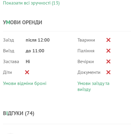
Показати всі зручності (13)
У
М
ОВИ ОРЕНДИ
Заїзд
після 12:00
Тварини
Виїзд
до 11:00
Паління
Застава
Ні
Вечірки
Діти
Документи
Умови відміни броні
Умови заїзду та
виїзду
В
І
ДГУКИ (
74
)