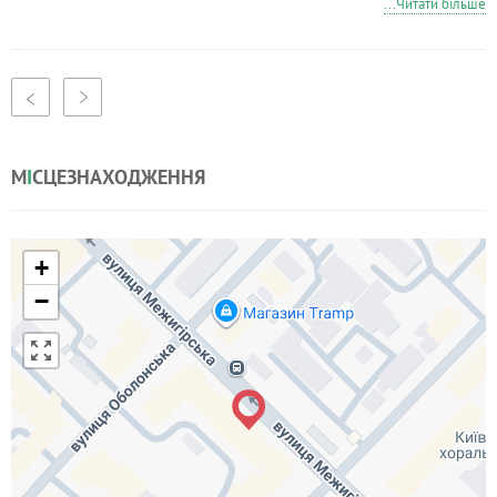
...Читати більше
М
І
СЦЕЗНАХОДЖЕННЯ
+
−