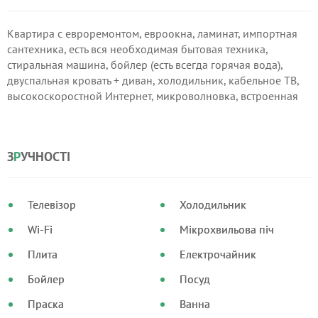
Квартира с евроремонтом, евроокна, ламинат, импортная
сантехника, есть вся необходимая бытовая техника,
стиральная машина, бойлер (есть всегда горячая вода),
двуспальная кровать + диван, холодильник, кабельное ТВ,
высокоскоростной Интернет, микроволновка, встроенная
кухня, кулер с питьевой водой. Домофон, бронедверь.
З
Р
УЧНОСТІ
Телевізор
Холодильник
Wi-Fi
Мікрохвильова піч
Плита
Електрочайник
Бойлер
Посуд
Праска
Ванна