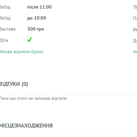
Заїзд
після 11:00
Т
Виїзд
до 10:00
П
Застава
300 грн
В
Діти
Д
Умови відміни броні
У
В
І
ДГУКИ (
0
)
Поки що ніхто не залишав відгуків.
М
І
СЦЕЗНАХОДЖЕННЯ