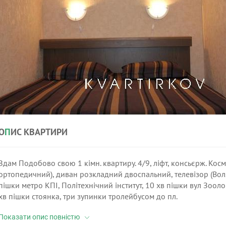
О
П
ИС КВАРТИРИ
Здам Подобово свою 1 кімн. квартиру. 4/9, ліфт, консьєрж. Кос
ортопедичний), диван розкладний двоспальний, телевізор (Воля)
пішки метро КПІ, Політехнічний інститут, 10 хв пішки вул Зооло
хв пішки стоянка, три зупинки тролейбусом до пл.