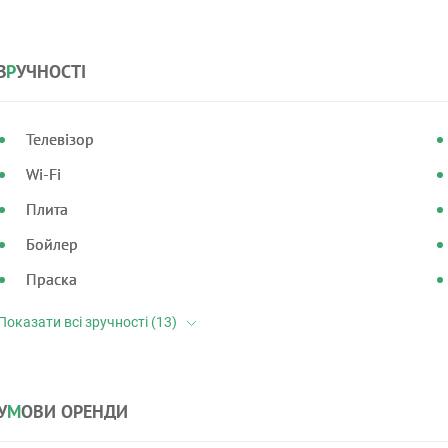
З
Р
УЧНОСТІ
Телевізор
Wi-Fi
Плита
Бойлер
Праска
У
М
ОВИ ОРЕНДИ