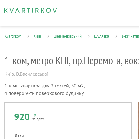
Kvartirkov
Київ
Шевченківський
Шулявка
1-кімнатн
1
-
ком, метро КПІ, пр.Перемоги, вок
Київ
,
В.Василевської
1-кімн. квартира для 2 гостей, 30 м2,
4 поверх 9-ти поверхового будинку
920
грн
за добу
Дати