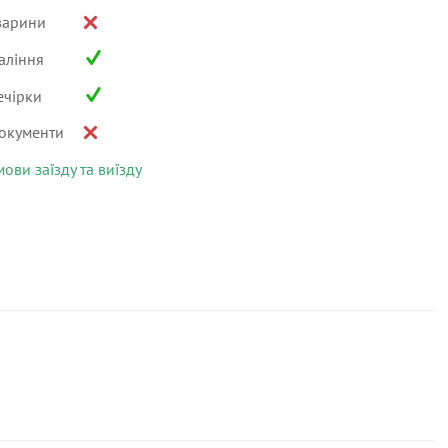
варини
аління
ечірки
окументи
мови заїзду та виїзду