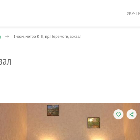
УКР - Г
а
1-ком, метро КПІ, пр.Перемоги, вокзал
зал