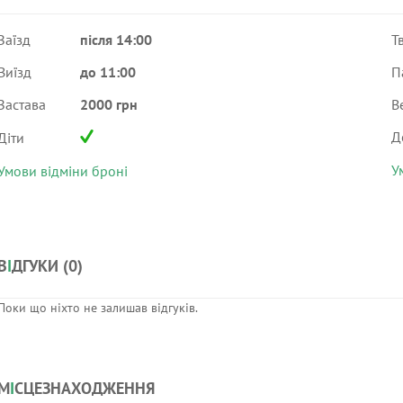
Заїзд
після 14:00
Т
Виїзд
до 11:00
П
Застава
2000 грн
В
Д
Діти
У
Умови відміни броні
В
І
ДГУКИ (
0
)
Поки що ніхто не залишав відгуків.
М
І
СЦЕЗНАХОДЖЕННЯ