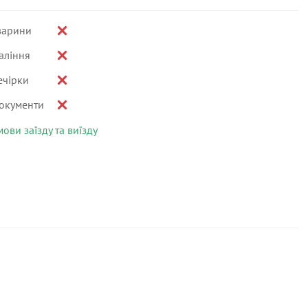
варини
аління
ечірки
окументи
мови заїзду та виїзду