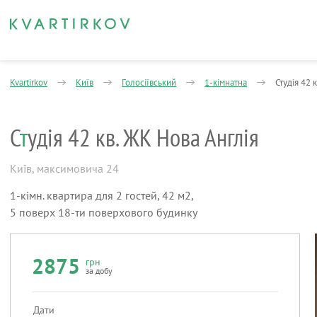
Kvartirkov
Київ
Голосіївський
1-кімнатна
Студія 42 
С
т
удія 42 кв. ЖК Нова Англія
Київ
,
максимовича 24
1-кімн. квартира для 2 гостей, 42 м2,
5 поверх 18-ти поверхового будинку
2875
грн
за добу
Дати