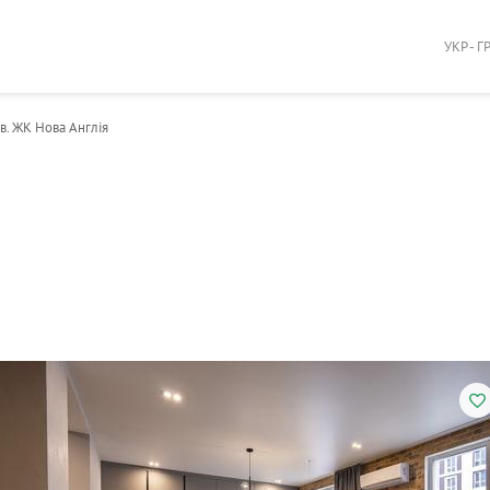
УКР - Г
кв. ЖК Нова Англія