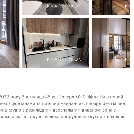
2022 року. Заг. площа 45 кв. Поверх 5й. Є ліфти. Наш новий
ллею з фонтанами та дитячий майданчик, підвір'я без машин,
остина-студіо з розкладним двоспальним диваном; зона з
жком та шафою-купе; велика оборудована кухня з технікою