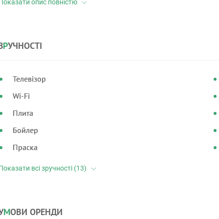
З
Р
УЧНОСТІ
Телевізор
Wi-Fi
Плита
Бойлер
Праска
У
М
ОВИ ОРЕНДИ