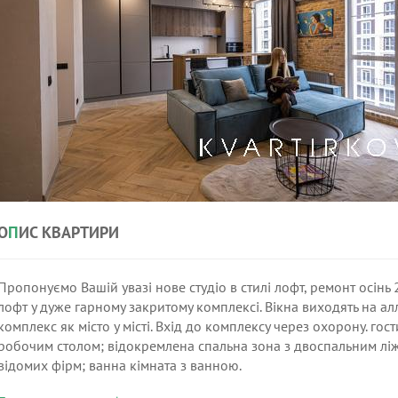
О
П
ИС КВАРТИРИ
Пропонуємо Вашій увазі нове студіо в стилі лофт, ремонт осінь 
лофт у дуже гарному закритому комплексі. Вікна виходять на а
комплекс як місто у місті. Вхід до комплексу через охорону. г
робочим столом; відокремлена спальна зона з двоспальним лі
відомих фірм; ванна кімната з ванною.