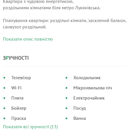
Квартира з чудовою енергетикою,
роздільними кімнатами біля метро Лукянівська.
Планування квартири: роздільні кімнати, засклений балкон,
санвузол роздільний.
Показати опис повністю
У розпорядженні гостей постільна білизна, приладдя для
лазні, телевізор, Wi-Fi, пральна машина, бойлер,
кондиціонер. Кухня обладнана всім необхідним: посуд,
З
Р
УЧНОСТІ
холодильник, мікрохвильова піч, електрочайник, столові
прибори.
Телевізор
Холодильник
Wi-Fi
Мікрохвильова піч
Плита
Електрочайник
Бойлер
Посуд
Праска
Ванна
Показати всі зручності (13)