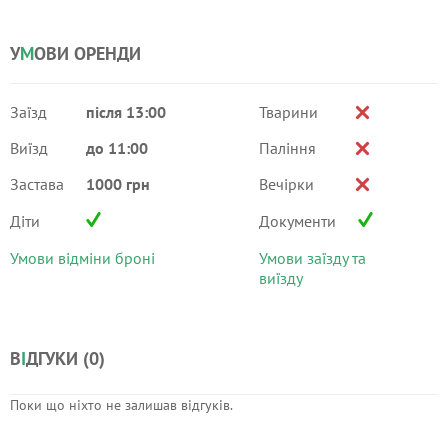
У
М
ОВИ ОРЕНДИ
Заїзд
після 13:00
Тварини
Виїзд
до 11:00
Паління
Застава
1000 грн
Вечірки
Діти
Документи
Умови відміни броні
Умови заїзду та
виїзду
В
І
ДГУКИ (
0
)
Поки що ніхто не залишав відгуків.