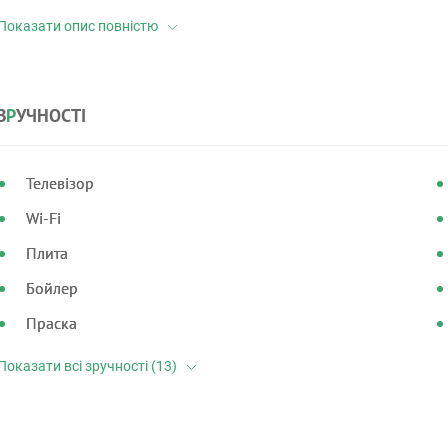
З
Р
УЧНОСТІ
Телевізор
Wi-Fi
Плита
Бойлер
Праска