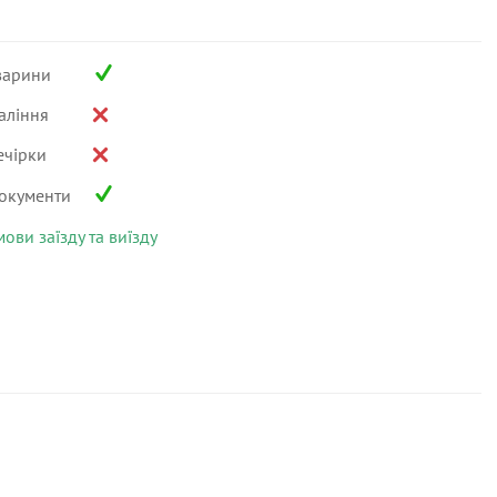
варини
аління
ечірки
окументи
мови заїзду та виїзду