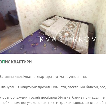
О
П
ИС КВАРТИРИ
Затишна двокімнатна квартира з усіма зручностями.
Планування квартири: прохідні кімнати, засклений балкон, роз
У розпорядженні гостей постільна білизна, банне приладдя, тел
необхідним: посуд, холодильник, мікрохвильовка, електрочайни