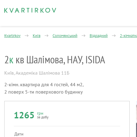
Kvartirkov
Київ
Соломянський
Відрадний
2-кімнатн
2
к
кв Шалімова, НАУ, ISIDA
Київ
,
Академіка Шалімова 11Б
2-кімн. квартира для 4 гостей, 44 м2,
2 поверх 5-ти поверхового будинку
1265
грн
за добу
Дати