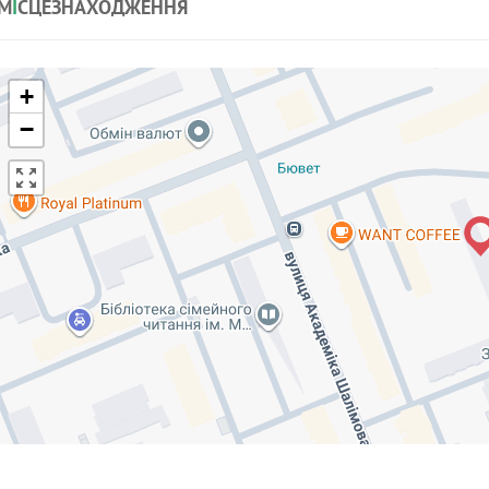
М
І
СЦЕЗНАХОДЖЕННЯ
+
−