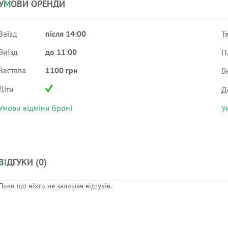
У
М
ОВИ ОРЕНДИ
Заїзд
після 14:00
Т
Виїзд
до 11:00
П
Застава
1100 грн
В
Діти
Д
Умови відміни броні
У
В
І
ДГУКИ (
0
)
Поки що ніхто не залишав відгуків.