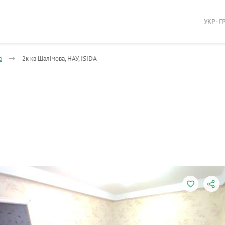
УКР - Г
а
2к кв Шалімова, НАУ, ISIDA