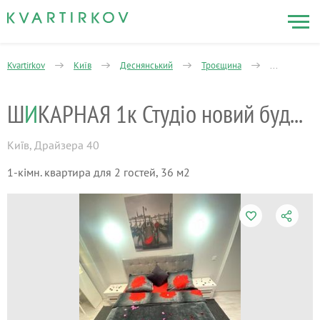
Kvartirkov
Київ
Деснянський
Троєщина
1-кімнатна
Ш
И
КАРНАЯ 1к Студіо новий будинок Троєщин
Київ
,
Драйзера 40
1-кімн. квартира для 2 гостей, 36 м2