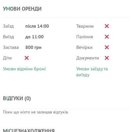
У
М
ОВИ ОРЕНДИ
Заїзд
після 14:00
Тварини
Виїзд
до 11:00
Паління
Застава
800 грн
Вечірки
Діти
Документи
Умови відміни броні
Умови заїзду та
виїзду
В
І
ДГУКИ (
0
)
Поки що ніхто не залишав відгуків.
М
І
СЦЕЗНАХОДЖЕННЯ