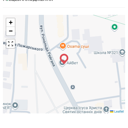
+
−
Leaflet