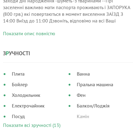
заходи дні народження -шуметь -з тваринами --Прі
заселенні важливо мати паспорта проживають і ЗАПОРУКА
(800 грв.) які повертаються в момент виселення ЗАЇЗД З
14:00 Виїзд до 11:00 Дзвоніть, відповімо на всі Ваші
питання, чи пишіть WhatsApp або Viber з 8:00 до 00:15.
Показати опис повністю
З
Р
УЧНОСТІ
Плита
Ванна
Бойлер
Пральна машина
Холодильник
Фен
Електрочайник
Балкон/Лоджія
Посуд
Камін
Показати всі зручності (13)