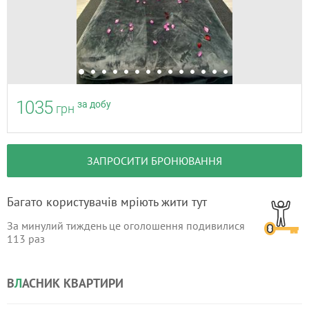
1035
за добу
грн
ЗАПРОСИТИ БРОНЮВАННЯ
Багато користувачів мріють жити тут
За минулий тиждень це оголошення подивилися
113
раз
В
Л
АСНИК КВАРТИРИ