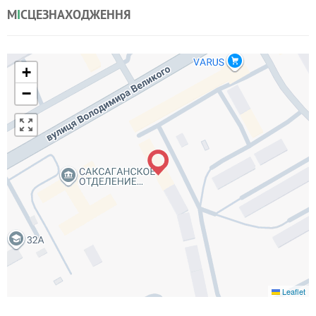
М
І
СЦЕЗНАХОДЖЕННЯ
+
−
Leaflet