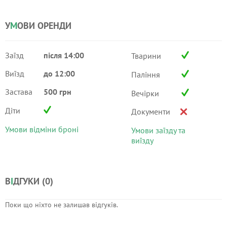
У
М
ОВИ ОРЕНДИ
Заїзд
після 14:00
Тварини
Виїзд
до 12:00
Паління
Застава
500 грн
Вечірки
Діти
Документи
Умови відміни броні
Умови заїзду та
виїзду
В
І
ДГУКИ (
0
)
Поки що ніхто не залишав відгуків.