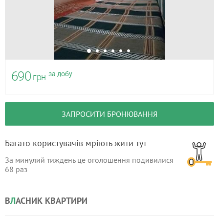
690
за добу
грн
ЗАПРОСИТИ БРОНЮВАННЯ
Багато користувачів мріють жити тут
За минулий тиждень це оголошення подивилися
68
раз
В
Л
АСНИК КВАРТИРИ