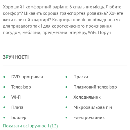
Хороший і комфортний варіант, 6 спальних місць. Любите
комфорт? Цікавить хороша транспортна розв'язка? Хочете
жити в чистій квартирі? Квартира повністю обладнана як
для тривалого так і для короткочасного проживання
посудом, меблями, предметами інтер'єру, WiFi. Поруч
зупинка, стоянка, магазини. Відрядження надаємо
документи. Тільки для охайних, порядних людей. Дзвони
зараз - Успей забронювати, до Ваших послуг Чистота,
З
Р
УЧНОСТІ
комфорт і затишок.
DVD-програвач
Праска
Телевізор
Плазмовий телевізор
Wi-Fi
Холодильник
Плита
Мікрохвильова піч
Бойлер
Електрочайник
Показати всі зручності (13)