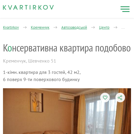
Kvartirkov
Кременчук
Автозаводській
Центр
1-кімна
К
о
нсервативна квартира подобово
Кременчук
,
Шевченко 51
1-кімн. квартира для 3 гостей, 42 м2,
6 поверх 9-ти поверхового будинку