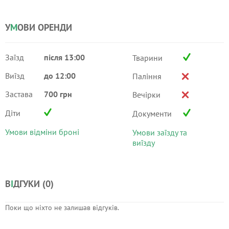
У
М
ОВИ ОРЕНДИ
Заїзд
після 13:00
Тварини
Виїзд
до 12:00
Паління
Застава
700 грн
Вечірки
Діти
Документи
Умови відміни броні
Умови заїзду та
виїзду
В
І
ДГУКИ (
0
)
Поки що ніхто не залишав відгуків.