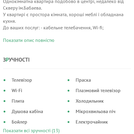
Однокімнатна квартира подобово в центрі, недалеко від
Скверу ім.Бабаева.
У квартирі є простора кімната, хороші меблі і обладнана
кухня.
До ваших послуг: - кабельне телебачення, Wi-fi;
- холодильник, мікрохвильова піч, електрочайник;
Показати опис повністю
- праска, прасувальна дошка, фен;
- натуральна постіль та рушники.
З
Р
УЧНОСТІ
Телевізор
Праска
Wi-Fi
Плазмовий телевізор
Плита
Холодильник
Душова кабіна
Мікрохвильова піч
Бойлер
Електрочайник
Показати всі зручності (13)