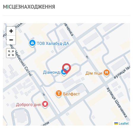
М
І
СЦЕЗНАХОДЖЕННЯ
+
−
Leaflet