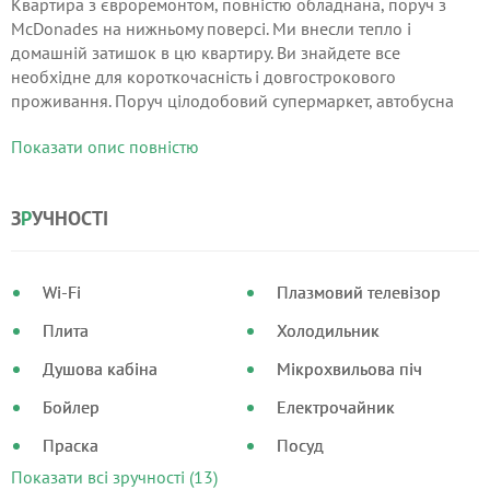
Квартира з євроремонтом, повністю обладнана, поруч з
McDonades на нижньому поверсі. Ми внесли тепло і
домашній затишок в цю квартиру. Ви знайдете все
необхідне для короткочасність і довгострокового
проживання. Поруч цілодобовий супермаркет, автобусна
зупинка 100м, парк-300 м, залізничний, автобусний
Показати опис повністю
вокзали в 20 хв.
З
Р
УЧНОСТІ
Wi-Fi
Плазмовий телевізор
Плита
Холодильник
Душова кабіна
Мікрохвильова піч
Бойлер
Електрочайник
Праска
Посуд
Показати всі зручності (13)