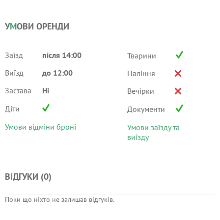
У
М
ОВИ ОРЕНДИ
Заїзд
після 14:00
Тварини
Виїзд
до 12:00
Паління
Застава
Ні
Вечірки
Діти
Документи
Умови відміни броні
Умови заїзду та
виїзду
В
І
ДГУКИ (
0
)
Поки що ніхто не залишав відгуків.