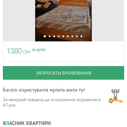
1380
за добу
грн
ЗАПРОСИТИ БРОНЮВАННЯ
Багато користувачів мріють жити тут
За минулий тиждень це оголошення подивилися
47
раз
В
Л
АСНИК КВАРТИРИ