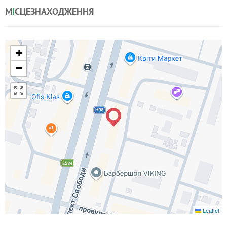
М
І
СЦЕЗНАХОДЖЕННЯ
+
−
Leaflet