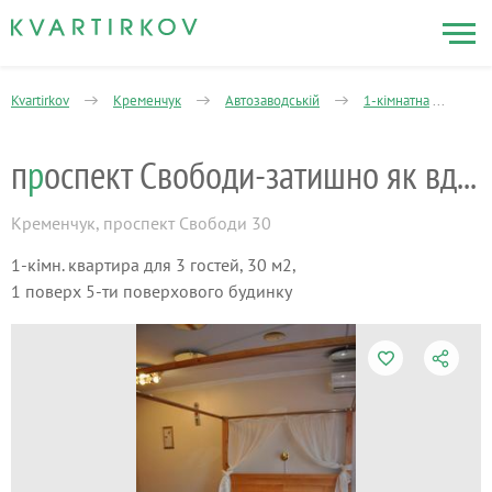
Kvartirkov
Кременчук
Автозаводській
1-кімнатна
пр
п
р
оспект Свободи-затишно як вдома :))
Кременчук
,
проспект Свободи 30
1-кімн. квартира для 3 гостей, 30 м2,
1 поверх 5-ти поверхового будинку