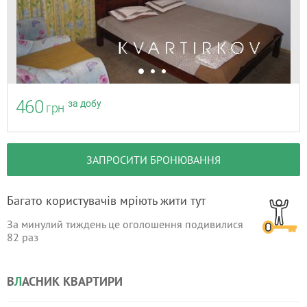
460
за добу
грн
ЗАПРОСИТИ БРОНЮВАННЯ
Багато користувачів мріють жити тут
За минулий тиждень це оголошення подивилися
82
раз
В
Л
АСНИК КВАРТИРИ