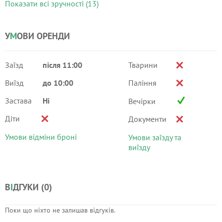
Показати всі зручності (13)
У
М
ОВИ ОРЕНДИ
Заїзд
після 11:00
Тварини
Виїзд
до 10:00
Паління
Застава
Ні
Вечірки
Діти
Документи
Умови відміни броні
Умови заїзду та
виїзду
В
І
ДГУКИ (
0
)
Поки що ніхто не залишав відгуків.