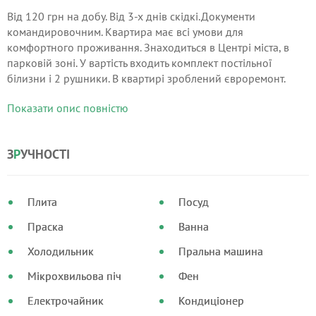
Від 120 грн на добу. Від 3-х днів скідкі.Документи
командировочним. Квартира має всі умови для
комфортного проживання. Знаходиться в Центрі міста, в
парковій зоні. У вартість входить комплект постільної
білизни і 2 рушники. В квартирі зроблений євроремонт.
Також Ви можете скористатися телевізором, DVD-плеєром,
Показати опис повністю
холодильником, кондиціонером, мікрохвильовкою.
З
Р
УЧНОСТІ
Плита
Посуд
Праска
Ванна
Холодильник
Пральна машина
Мікрохвильова піч
Фен
Електрочайник
Кондиціонер