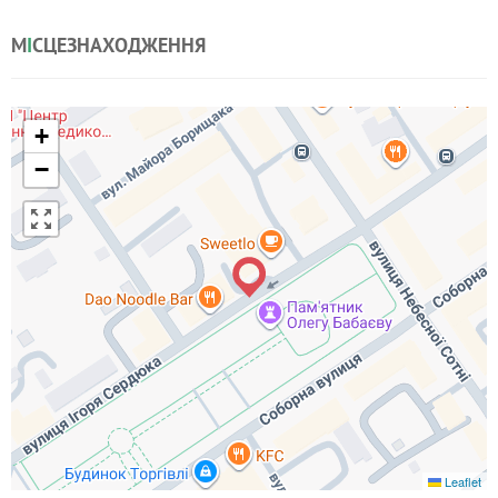
М
І
СЦЕЗНАХОДЖЕННЯ
+
−
Leaflet