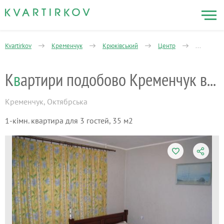
Kvartirkov
Кременчук
Крюківський
Центр
1-кімнатн
К
в
артири подобово Кременчук від кремдома
Кременчук
,
Октябрська
1-кімн. квартира для 3 гостей, 35 м2