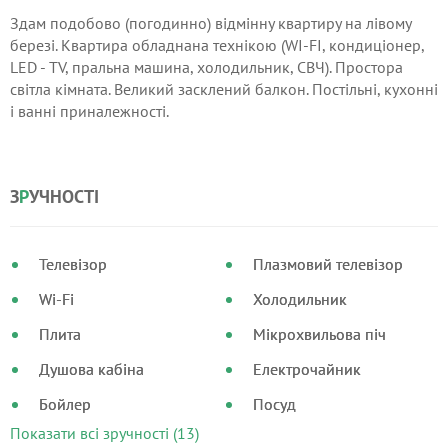
Здам подобово (погодинно) відмінну квартиру на лівому
березі. Квартира обладнана технікою (WI-FI, кондиціонер,
LED - TV, пральна машина, холодильник, СВЧ). Простора
світла кімната. Великий засклений балкон. Постільні, кухонні
і ванні приналежності.
З
Р
УЧНОСТІ
Телевізор
Плазмовий телевізор
Wi-Fi
Холодильник
Плита
Мікрохвильова піч
Душова кабіна
Електрочайник
Бойлер
Посуд
Показати всі зручності (13)