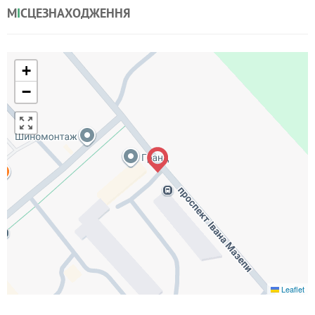
М
І
СЦЕЗНАХОДЖЕННЯ
+
−
Leaflet