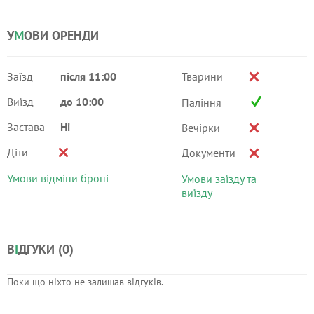
У
М
ОВИ ОРЕНДИ
Заїзд
після 11:00
Тварини
Виїзд
до 10:00
Паління
Застава
Ні
Вечірки
Діти
Документи
Умови відміни броні
Умови заїзду та
виїзду
В
І
ДГУКИ (
0
)
Поки що ніхто не залишав відгуків.