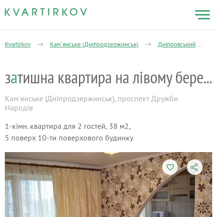
Kvartirkov
Кам`янське (Дніпродзержинськ)
Дніпровський
з
а
тишна квартира на лівому березі
Кам`янське (Дніпродзержинськ)
,
проспект Дружби
Народів
1-кімн. квартира для 2 гостей, 38 м2,
5 поверх 10-ти поверхового будинку