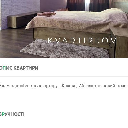
О
П
ИС КВАРТИРИ
Здам однокімнатну квартиру в Каховці. Абсолютно новий ремон
З
Р
УЧНОСТІ