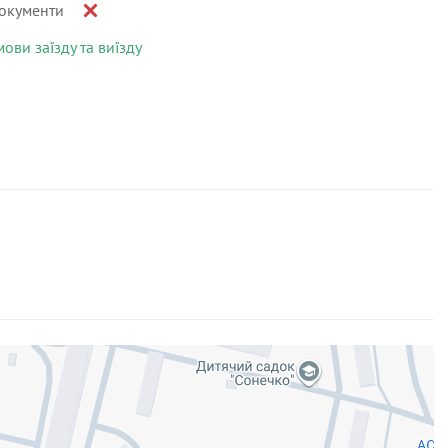
окументи
мови заїзду та виїзду