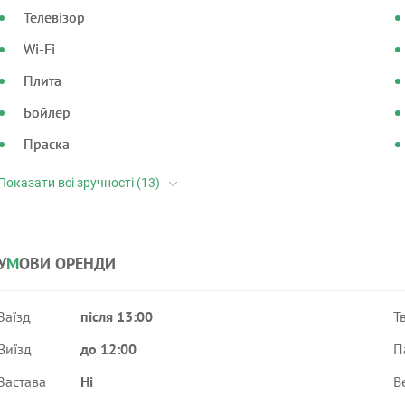
Телевізор
Wi-Fi
Плита
Бойлер
Праска
У
М
ОВИ ОРЕНДИ
Заїзд
після 13:00
Т
Виїзд
до 12:00
П
Застава
Ні
В