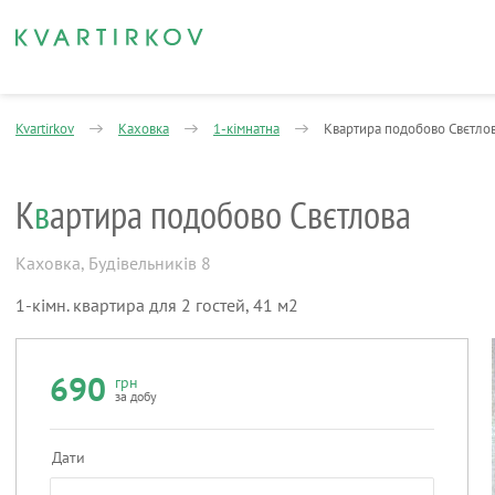
Kvartirkov
Каховка
1-кімнатна
Квартира подобово Свєтло
К
в
артира подобово Свєтлова
Каховка
,
Будівельників 8
1-кімн. квартира для 2 гостей, 41 м2
690
грн
за добу
Дати