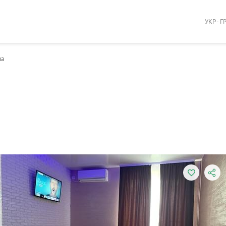
УКР - Г
ва