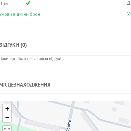
Д
Діти
У
Умови відміни броні
В
І
ДГУКИ (
0
)
Поки що ніхто не залишав відгуків.
М
І
СЦЕЗНАХОДЖЕННЯ
+
−