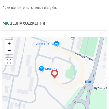
Поки що ніхто не залишав відгуків.
М
І
СЦЕЗНАХОДЖЕННЯ
+
−