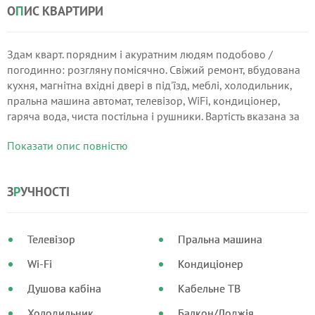
О
П
ИС КВАРТИРИ
Здам кварт. порядним і акуратним людям подобово /
погодинно: розгляну помісячно. Свіжий ремонт, вбудована
кухня, магнітна вхідні двері в під'їзд, меблі, холодильник,
пральна машина автомат, телевізор, WiFi, кондиціонер,
гаряча вода, чиста постільна і рушники. Вартість вказана за
1 люд .. Вартість залежить від кількості діб і людина.
Показати опис повністю
З
Р
УЧНОСТІ
Телевізор
Пральна машина
Wi-Fi
Кондиціонер
Душова кабіна
Кабельне ТВ
Холодильник
Балкон/Лоджія