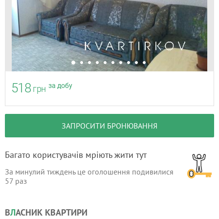
518
за добу
грн
ЗАПРОСИТИ БРОНЮВАННЯ
Багато користувачів мріють жити тут
За минулий тиждень це оголошення подивилися
57
раз
В
Л
АСНИК КВАРТИРИ