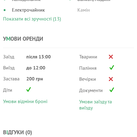
Електрочайник
Камін
Показати всі зручності (13)
У
М
ОВИ ОРЕНДИ
Заїзд
після 13:00
Тварини
Виїзд
до 12:00
Паління
Застава
200 грн
Вечірки
Діти
Документи
Умови відміни броні
Умови заїзду та
виїзду
В
І
ДГУКИ (
0
)