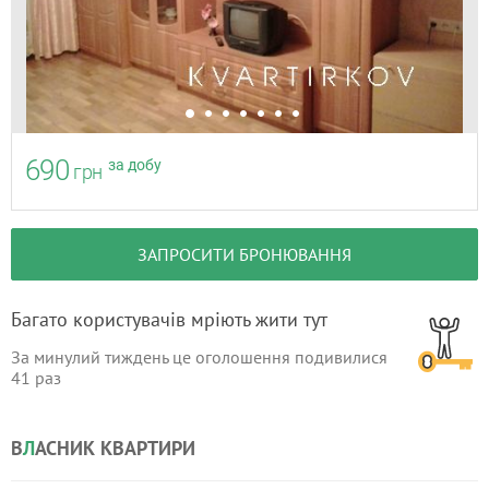
690
за добу
грн
ЗАПРОСИТИ БРОНЮВАННЯ
Багато користувачів мріють жити тут
За минулий тиждень це оголошення подивилися
41
раз
В
Л
АСНИК КВАРТИРИ