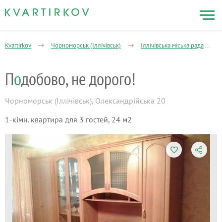
Kvartirkov
Чорноморськ (Іллічівськ)
Іллічівська міська рада
П
о
добово, не дорого!
Чорноморськ (Іллічівськ)
,
Олександрійська 20
1-кімн. квартира для 3 гостей, 24 м2