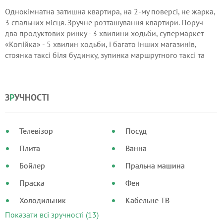
Однокімнатна затишна квартира, на 2-му поверсі, не жарка,
3 спальних місця. Зручне розташування квартири. Поруч
два продуктових ринку - 3 хвилини ходьби, супермаркет
«Копійка» - 5 хвилин ходьби, і багато інших магазинів,
стоянка таксі біля будинку, зупинка маршрутного таксі та
автобусна зупинка, банки, кафе, бари, ресторани - поруч з
будинком. 10 хвилин ходьби до моря.
З
Р
УЧНОСТІ
Телевізор
Посуд
Плита
Ванна
Бойлер
Пральна машина
Праска
Фен
Холодильник
Кабельне ТВ
Показати всі зручності (13)