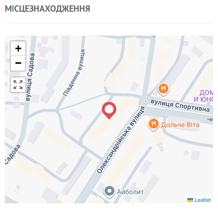
М
І
СЦЕЗНАХОДЖЕННЯ
+
−
Leaflet