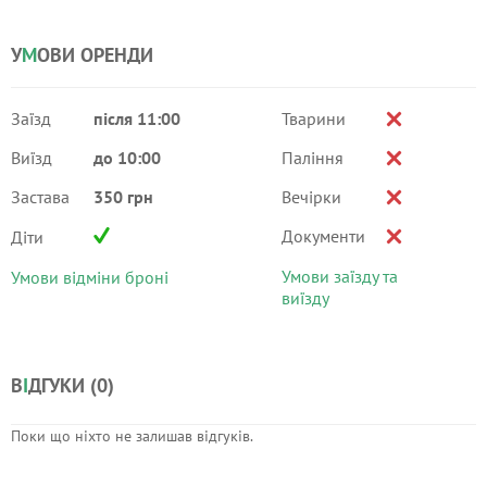
У
М
ОВИ ОРЕНДИ
Заїзд
після 11:00
Тварини
Виїзд
до 10:00
Паління
Застава
350 грн
Вечірки
Документи
Діти
Умови заїзду та
Умови відміни броні
виїзду
В
І
ДГУКИ (
0
)
Поки що ніхто не залишав відгуків.