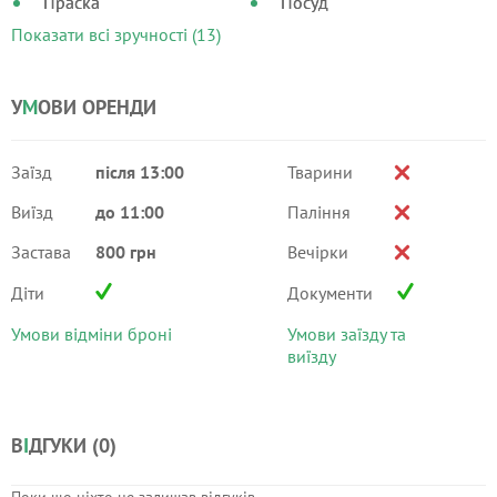
Праска
Посуд
Показати всі зручності (13)
У
М
ОВИ ОРЕНДИ
Заїзд
після 13:00
Тварини
Виїзд
до 11:00
Паління
Застава
800 грн
Вечірки
Діти
Документи
Умови відміни броні
Умови заїзду та
виїзду
В
І
ДГУКИ (
0
)