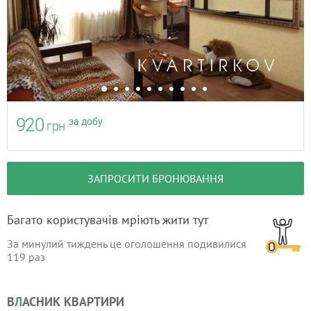
920
за добу
грн
ЗАПРОСИТИ БРОНЮВАННЯ
Багато користувачів мріють жити тут
За минулий тиждень це оголошення подивилися
119
раз
В
Л
АСНИК КВАРТИРИ