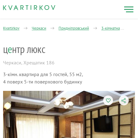
Kvartirkov
Черкаси
Придніпровський
3-кімнатна
це
ц
е
нтр люкс
Черкаси
,
Хрещатик 186
3-кімн. квартира для 5 гостей, 55 м2,
4 поверх 5-ти поверхового будинку