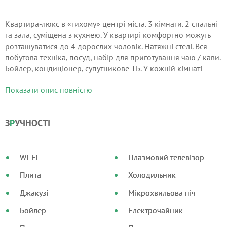
Квартира-люкс в «тихому» центрі міста. 3 кімнати. 2 спальні
та зала, суміщена з кухнею. У квартирі комфортно можуть
розташуватися до 4 дорослих чоловік. Натяжні стелі. Вся
побутова техніка, посуд, набір для приготування чаю / кави.
Бойлер, кондиціонер, супутникове ТБ. У кожній кімнаті
телевізор з плоским екраном.
Показати опис повністю
З
Р
УЧНОСТІ
Wi-Fi
Плазмовий телевізор
Плита
Холодильник
Джакузі
Мікрохвильова піч
Бойлер
Електрочайник