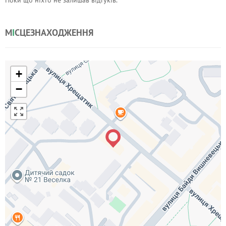
Поки що ніхто не залишав відгуків.
М
І
СЦЕЗНАХОДЖЕННЯ
+
−