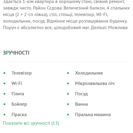
Здається 1-кім квартира в хорошому стані, свіжий ремонт,
завжди чисто. Район Сєдова. Величезний балкон. 4 спальних
місця (2 + 2-сп ліжка), стіл, стільці, телевізор, WI-FI,
холодильник, посуд. Відмінне місце розташування будинку.
Поруч є абсолютно все, цілодобовий маг. Делікат. Можлива
знижка при оренді від 2-х днів.
З
Р
УЧНОСТІ
Телевізор
Холодильник
Wi-Fi
Мікрохвильова піч
Плита
Посуд
Бойлер
Ванна
Праска
Пральна машина
Показати всі зручності (13)