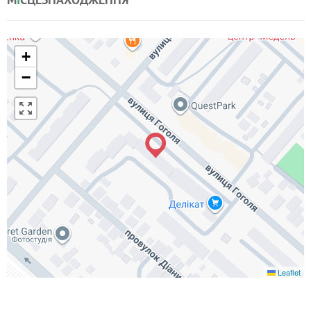
+
−
Leaflet