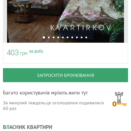
403
за добу
грн
ЗАПРОСИТИ БРОНЮВАННЯ
Багато користувачів мріють жити тут
За минулий тиждень це оголошення подивилися
60
раз
В
Л
АСНИК КВАРТИРИ