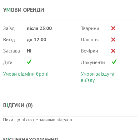
У
М
ОВИ ОРЕНДИ
Заїзд
після 23:00
Тварини
Виїзд
до 12:00
Паління
Застава
Ні
Вечірки
Діти
Документи
Умови відміни броні
Умови заїзду та
виїзду
В
І
ДГУКИ (
0
)
Поки що ніхто не залишав відгуків.
М
І
СЦЕЗНАХОДЖЕННЯ