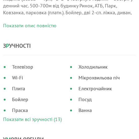
денний час. 500-700м від будинку Ринок, АТБ, Парк,
Ковзанка, парковка (платн.). Бойлер, дві 2-сп. ліжка, диван,
телевізор (кабельне), Wi-Fi, холодильник, мікрохвильова піч,
Показати опис повністю
посуд, постіль, рушники, фен, стир.
З
Р
УЧНОСТІ
Телевізор
Холодильник
Wi-Fi
Мікрохвильова піч
Плита
Електрочайник
Бойлер
Посуд
Праска
Ванна
Показати всі зручності (13)