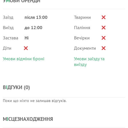
У
М
ОВИ ОРЕНДИ
Заїзд
після 13:00
Тварини
Виїзд
до 12:00
Паління
Застава
Ні
Вечірки
Діти
Документи
Умови відміни броні
Умови заїзду та
виїзду
В
І
ДГУКИ (
0
)
Поки що ніхто не залишав відгуків.
М
І
СЦЕЗНАХОДЖЕННЯ