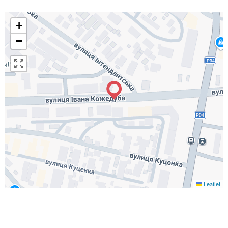
+
−
Leaflet