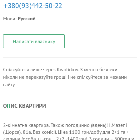
Мови:
Русский
Написати власнику
Спілкуйтеся лише через Kvartirkov. З метою безпеки
ніколи не переказуйте гроші і не спілкуйтеся за межами
сайту
О
П
ИС КВАРТИРИ
2-кімнатна квартира. Також погодинно (вдень)! І.Мазепі
(Щорса), 81а. Без комісії. Ціна 1100 грн/добу для 2+1 та +
людина (особа ++-грн, +2+2 -1400грн). 3 години – 600грн у