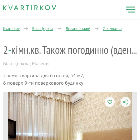
Kvartirkov
Біла Церква
Леваневський
2-кімнатна
2-к
2
-
кімн.кв. Також погодинно (вдень)!
Біла Церква
,
Мазепи
2-кімн. квартира для 6 гостей, 54 м2,
6 поверх 9-ти поверхового будинку