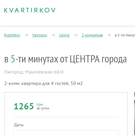
Kvartirkov
Ужгород
Центр
2-комнатная
в 5-ти мину
в
5
-ти минутах от ЦЕНТРА города
Ужгород
,
Мукачевская 60/4
2-комн. квартира для 4 гостей, 50 м2
1265
грн
за сутки
Даты