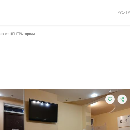
РУС - Г
тах от ЦЕНТРА города