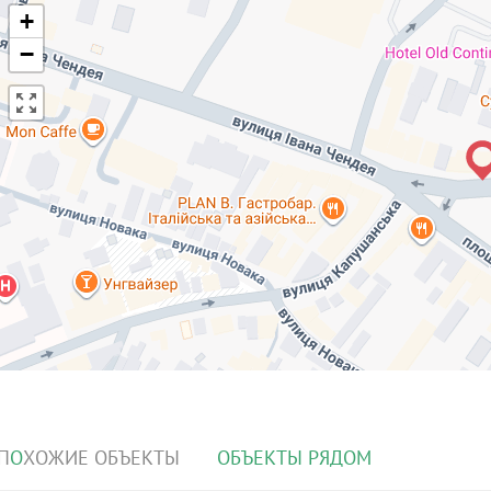
+
−
П
О
ХОЖИЕ ОБЪЕКТЫ
О
Б
ЪЕКТЫ РЯДОМ