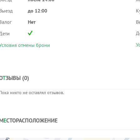
Выезд
до 12:00
К
Залог
Нет
В
Д
Дети
У
Условия отмены брони
О
Т
ЗЫВЫ (
0
)
Пока никто не оставлял отзывов.
М
Е
СТОРАСПОЛОЖЕНИЕ