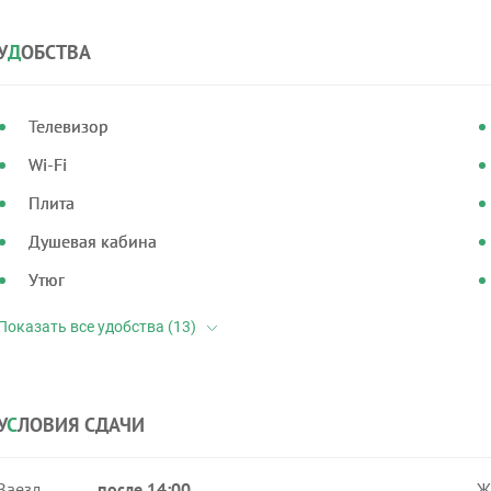
У
Д
ОБСТВА
Телевизор
Wi-Fi
Плита
Душевая кабина
Утюг
У
С
ЛОВИЯ СДАЧИ
Заезд
после 14:00
Ж