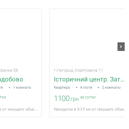
Франка 58
г.Ужгород, Корятовича 11
одобово
Історичний центр. Затишна двокімнатна
тя
1 комната
Квартира
4 гостя
2 комнаты
1100
утки
за сутки
грн
Находится в 1.75 км от текущего объекта
Находится в 0.53 км от текущего объекта