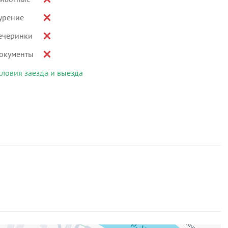
урение
ечеринки
окументы
словия заезда и выезда