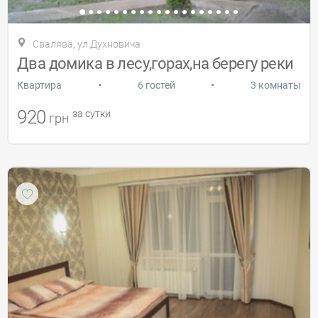
Свалява, ул.Духновича
Два домика в лесу,горах,на берегу реки
•
•
Квартира
6 гостей
3 комнаты
920
за сутки
грн