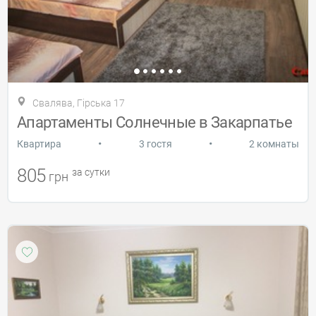
Свалява, Гірська 17
Апартаменты Солнечные в Закарпатье
•
•
Квартира
3 гостя
2 комнаты
805
за сутки
грн