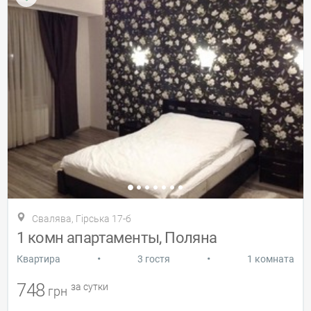
Свалява, Гірська 17-б
1 комн апартаменты, Поляна
•
•
Квартира
3 гостя
1 комната
748
за сутки
грн