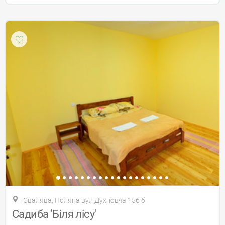
Свалява, Поляна вул Духновча 156 б
Садиба 'Біля лісу'