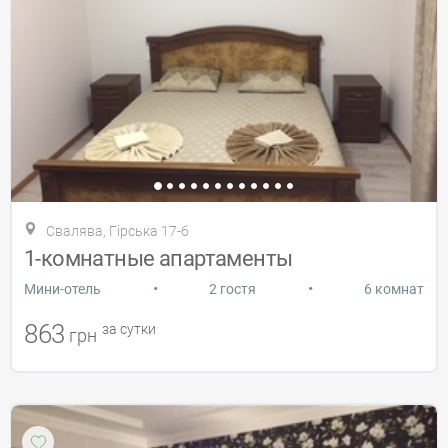
Свалява, Гірська 17-б
1-комнатные апартаменты
•
•
Мини-отель
2 гостя
6 комнат
863
за сутки
грн