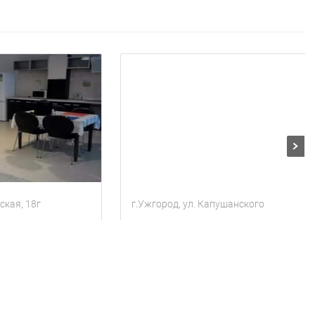
ская, 18г
г.Ужгород, ул. Капушанского
центр. VIP квартира. рекомендуем
не далеко от ЦЕНТРА! Посуточно
тей
3 комнаты
Квартира
4 гостя
2 комнаты
800
ки
за сутки
грн
Находится в 1.53 км от текущего объекта
Находится в 1.36 км от текущего объекта