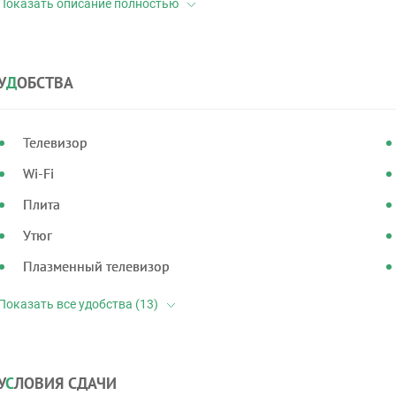
У
Д
ОБСТВА
Телевизор
Wi-Fi
Плита
Утюг
Плазменный телевизор
У
С
ЛОВИЯ СДАЧИ