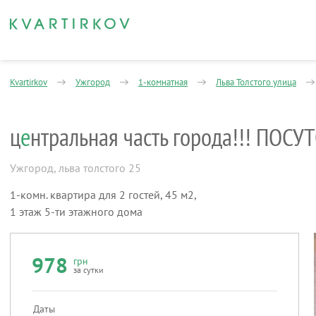
Kvartirkov
Ужгород
1-комнатная
Льва Толстого улица
ц
е
нтральная часть города!!! ПОС
Ужгород
,
льва толстого 25
1-комн. квартира для 2 гостей, 45 м2,
1 этаж 5-ти этажного дома
978
грн
за сутки
Даты