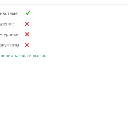
ивотные
урение
ечеринки
окументы
словия заезда и выезда