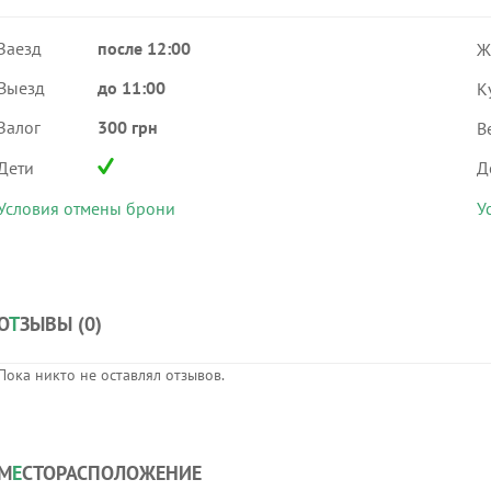
Заезд
после 12:00
Ж
Выезд
до 11:00
К
Залог
300 грн
В
Дети
Д
Условия отмены брони
У
О
Т
ЗЫВЫ (
0
)
Пока никто не оставлял отзывов.
М
Е
СТОРАСПОЛОЖЕНИЕ