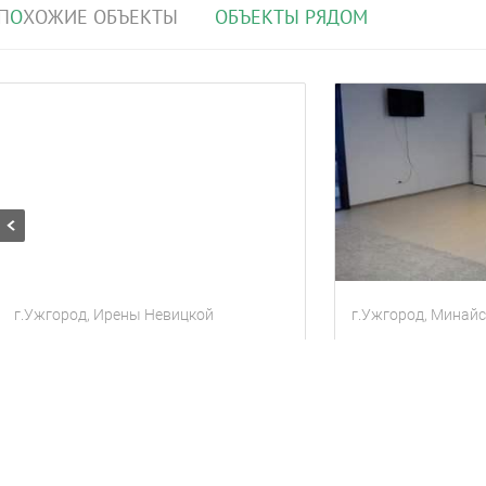
П
О
ХОЖИЕ ОБЪЕКТЫ
О
Б
ЪЕКТЫ РЯДОМ
г.Ужгород, Ирены Невицкой
г.Ужгород, Минайс
Стильная дизайнерская квартира
Квартира
4 гостя
2 комнаты
Квартира
6 гос
800
900
за сутки
за сут
грн
грн
Находится в 0.33 км от текущего объекта