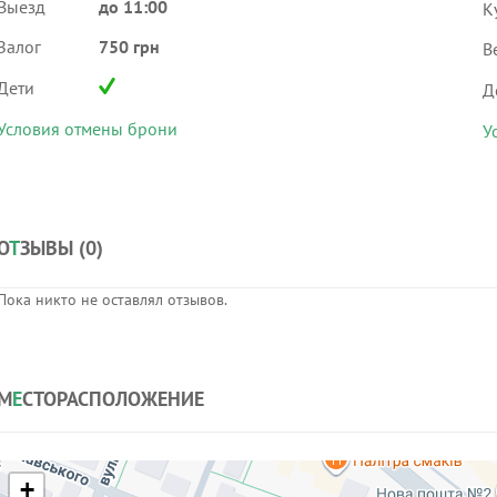
Выезд
до 11:00
К
Залог
750 грн
В
Дети
Д
Условия отмены брони
У
О
Т
ЗЫВЫ (
0
)
Пока никто не оставлял отзывов.
М
Е
СТОРАСПОЛОЖЕНИЕ
+