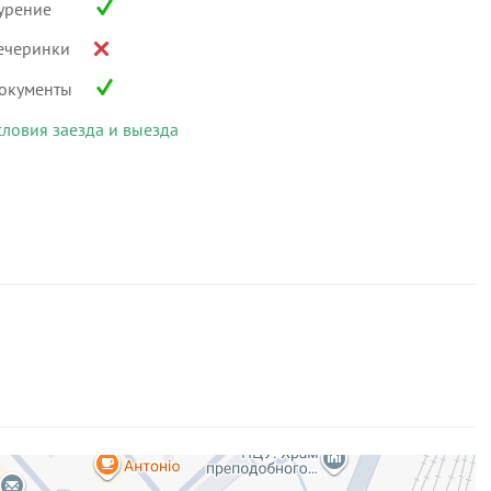
урение
ечеринки
окументы
словия заезда и выезда