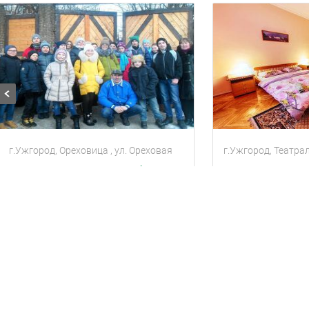
г.Ужгород, Ореховица , ул. Ореховая
г.Ужгород, Театра
Эко- домик усадьба Лесной орешек
Дом
6 гостей
3 комнаты
Квартира
4 гос
1250
1200
за сутки
за с
грн
грн
Находится в 3.53 км от текущего объекта