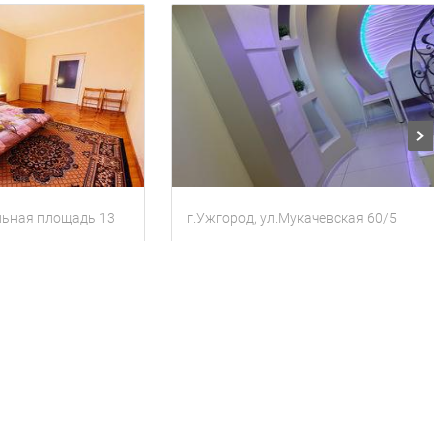
льная площадь 13
г.Ужгород, ул.Мукачевская 60/5
Двухкомнатная квартира на Театральной Пл
современная квартира в 5 мин от центра
тя
2 комнаты
Квартира
4 гостя
2 комнаты
1200
утки
за сутки
грн
Находится в 1.42 км от текущего объекта
Находится в 0.76 км от текущего объекта