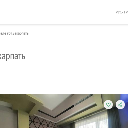
РУС - Г
зле гот.Закарпать
карпать