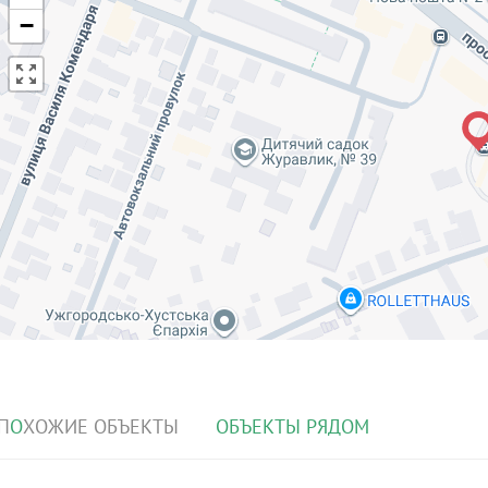
−
П
О
ХОЖИЕ ОБЪЕКТЫ
О
Б
ЪЕКТЫ РЯДОМ