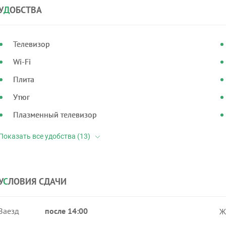
У
Д
ОБСТВА
Телевизор
Wi-Fi
Плита
Утюг
Плазменный телевизор
У
С
ЛОВИЯ СДАЧИ
Заезд
после 14:00
Ж